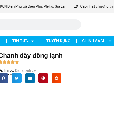
Phú, xã Diên Phú, Pleiku, Gia Lai
Cập nhật chương trình ưu đãi m
TIN TỨC
TUYỂN DỤNG
CHÍNH SÁCH
Chanh dây đông lạnh
Danh mục:
Dịch chanh dây
hia sẻ sản phẩm: