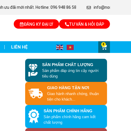
ới nhất. Hotline: 096 948 86 58
info@nongnghiepsesan.com
ĐĂNG KÝ ĐẠI LÝ
TƯ VẤN & HỎI ĐÁP
0
LIÊN HỆ
SẢN PHẨM CHẤT LƯỢNG
Sản phẩm đáp ứng tin cậy người
tiêu dùng
GIAO HÀNG TẬN NƠI
Giao hành nhanh chóng, thuận
tiện cho khách...
SẢN PHẨM CHÍNH HÃNG
Sản phẩm chính hãng cam kết
chất lượng