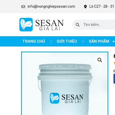
info@nongnghiepsesan.com
Lô C27 - 28 - 31 KCN Diên 
TRANG CHỦ
GIỚI THIỆU
SẢN PHẨM
C