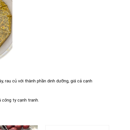
ây, rau củ với thành phần dinh dưỡng, giá cả cạnh
iá
cô
ng ty cạnh tranh.