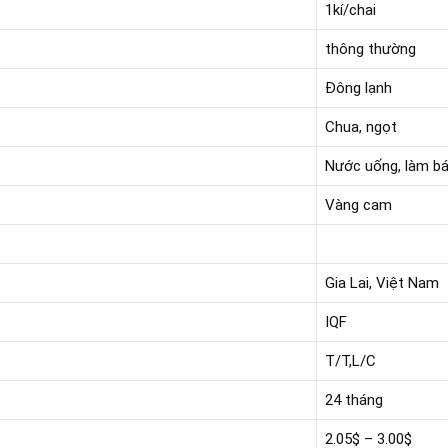
1kí/chai
thông thường
Đông lạnh
Chua, ngọt
Nước uống, làm bán
Vàng cam
Gia Lai, Việt Nam
IQF
T/T,L/C
24 tháng
2.05$ – 3.00$