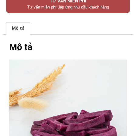
TƯ VẤN MIỄN PHÍ
Tư vấn miễn phí đáp ứng nhu cầu khách hàng
Mô tả
Mô tả