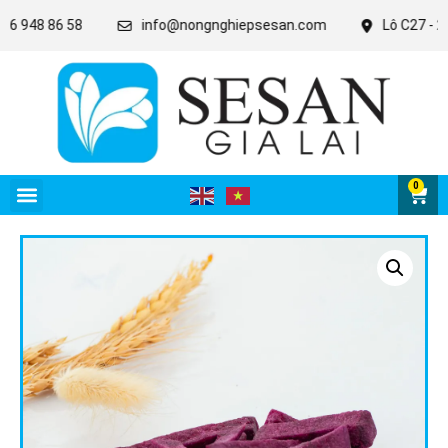
48 86 58
info@nongnghiepsesan.com
Lô C27 - 28 - 31
0