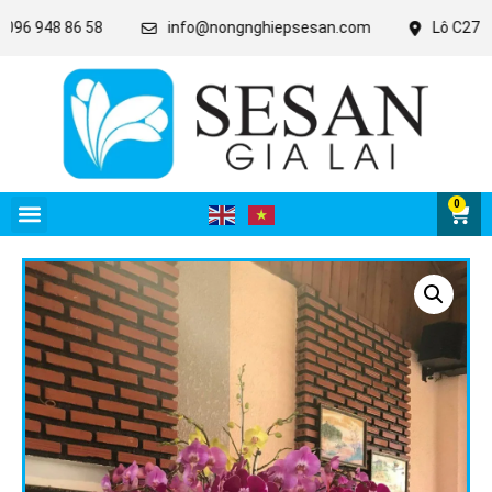
 948 86 58
info@nongnghiepsesan.com
Lô C27 - 28 - 
0