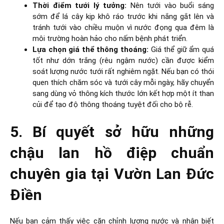
Thời điểm tưới lý tưởng:
Nên tưới vào buổi sáng
sớm để lá cây kịp khô ráo trước khi nắng gắt lên và
tránh tưới vào chiều muộn vì nước đọng qua đêm là
môi trường hoàn hảo cho nấm bệnh phát triển.
Lựa chọn giá thể thông thoáng:
Giá thể giữ ẩm quá
tốt như dớn trắng (rêu ngậm nước) cần được kiểm
soát lượng nước tưới rất nghiêm ngặt. Nếu bạn có thói
quen thích chăm sóc và tưới cây mỗi ngày, hãy chuyển
sang dùng vỏ thông kích thước lớn kết hợp một ít than
củi để tạo độ thông thoáng tuyệt đối cho bộ rễ.
5. Bí quyết sở hữu những
chậu lan hồ điệp chuẩn
chuyên gia tại Vườn Lan Đức
Điền
Nếu bạn cảm thấy việc căn chỉnh lượng nước và nhận biết