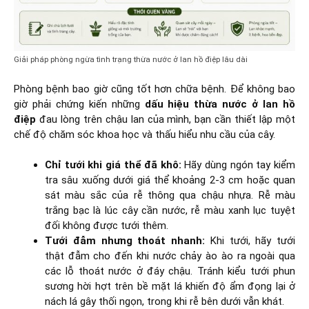
Giải pháp phòng ngừa tình trạng thừa nước ở lan hồ điệp lâu dài
Phòng bệnh bao giờ cũng tốt hơn chữa bệnh. Để không bao
giờ phải chứng kiến những
dấu hiệu thừa nước ở lan hồ
điệp
đau lòng trên chậu lan của mình, bạn cần thiết lập một
chế độ chăm sóc khoa học và thấu hiểu nhu cầu của cây.
Chỉ tưới khi giá thể đã khô:
Hãy dùng ngón tay kiểm
tra sâu xuống dưới giá thể khoảng 2-3 cm hoặc quan
sát màu sắc của rễ thông qua chậu nhựa. Rễ màu
trắng bạc là lúc cây cần nước, rễ màu xanh lục tuyệt
đối không được tưới thêm.
Tưới đẫm nhưng thoát nhanh:
Khi tưới, hãy tưới
thật đẫm cho đến khi nước chảy ào ào ra ngoài qua
các lỗ thoát nước ở đáy chậu. Tránh kiểu tưới phun
sương hời hợt trên bề mặt lá khiến độ ẩm đọng lại ở
nách lá gây thối ngọn, trong khi rễ bên dưới vẫn khát.