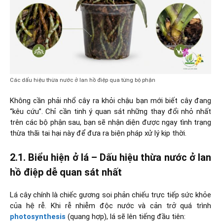
Các dấu hiệu thừa nước ở lan hồ điệp qua từng bộ phận
Không cần phải nhổ cây ra khỏi chậu bạn mới biết cây đang
“kêu cứu”. Chỉ cần tinh ý quan sát những thay đổi nhỏ nhất
trên các bộ phận sau, bạn sẽ nhận diện được ngay tình trạng
thừa thãi tai hại này để đưa ra biện pháp xử lý kịp thời.
2.1. Biểu hiện ở lá – Dấu hiệu thừa nước ở lan
hồ điệp dễ quan sát nhất
Lá cây chính là chiếc gương soi phản chiếu trực tiếp sức khỏe
của hệ rễ. Khi rễ nhiễm độc nước và cản trở quá trình
photosynthesis
(quang hợp), lá sẽ lên tiếng đầu tiên: