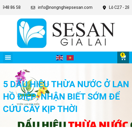
86 58
info@nongnghiepsesan.com
Lô C27 - 28 - 31 KC
0
5 DẤU HIỆU THỪA NƯỚC Ở LAN
HỒ ĐIỆP: NHẬN BIẾT SỚM ĐỂ
CỨU CÂY KỊP THỜI