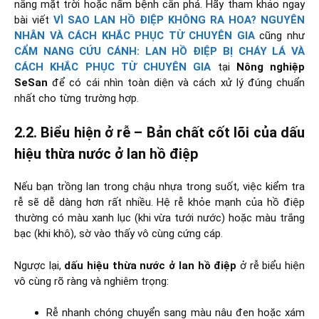
nắng mặt trời hoặc nấm bệnh cắn phá. Hãy tham khảo ngay
bài viết
VÌ SAO LAN HỒ ĐIỆP KHÔNG RA HOA? NGUYÊN
NHÂN VÀ CÁCH KHẮC PHỤC TỪ CHUYÊN GIA
cũng như
CẨM NANG CỨU CÁNH: LAN HỒ ĐIỆP BỊ CHÁY LÁ VÀ
CÁCH KHẮC PHỤC TỪ CHUYÊN GIA
tại
Nông nghiệp
SeSan
để có cái nhìn toàn diện và cách xử lý đúng chuẩn
nhất cho từng trường hợp.
2.2. Biểu hiện ở rễ – Bản chất cốt lõi của dấu
hiệu thừa nước ở lan hồ điệp
Nếu bạn trồng lan trong chậu nhựa trong suốt, việc kiểm tra
rễ sẽ dễ dàng hơn rất nhiều. Hệ rễ khỏe mạnh của hồ điệp
thường có màu xanh lục (khi vừa tưới nước) hoặc màu trắng
bạc (khi khô), sờ vào thấy vô cùng cứng cáp.
Ngược lại,
dấu hiệu thừa nước ở lan hồ điệp
ở rễ biểu hiện
vô cùng rõ ràng và nghiêm trọng:
Rễ nhanh chóng chuyển sang màu nâu đen hoặc xám