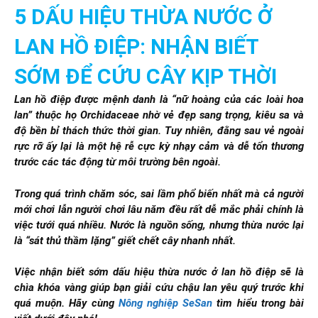
5 DẤU HIỆU THỪA NƯỚC Ở
LAN HỒ ĐIỆP: NHẬN BIẾT
SỚM ĐỂ CỨU CÂY KỊP THỜI
Lan hồ điệp được mệnh danh là “nữ hoàng của các loài hoa
lan” thuộc họ
Orchidaceae nhờ vẻ đẹp sang trọng, kiêu sa và
độ bền bỉ thách thức thời gian. Tuy nhiên, đằng sau vẻ ngoài
rực rỡ ấy lại là một hệ rễ cực kỳ nhạy cảm và dễ tổn thương
trước các tác động từ môi trường bên ngoài.
Trong quá trình chăm sóc, sai lầm phổ biến nhất mà cả người
mới chơi lẫn người chơi lâu năm đều rất dễ mắc phải chính là
việc tưới quá nhiều. Nước là nguồn sống, nhưng thừa nước lại
là “sát thủ thầm lặng” giết chết cây nhanh nhất.
Việc nhận biết sớm dấu hiệu thừa nước ở lan hồ điệp sẽ là
chìa khóa vàng giúp bạn giải cứu chậu lan yêu quý trước khi
quá muộn. Hãy cùng
Nông nghiệp SeSan
tìm hiểu trong bài