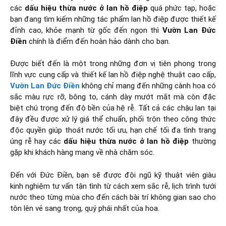
các
dấu hiệu thừa nước ở lan hồ điệp
quá phức tạp, hoặc
bạn đang tìm kiếm những tác phẩm lan hồ điệp được thiết kế
đỉnh cao, khỏe mạnh từ gốc đến ngọn thì
Vườn Lan Đức
Điền
chính là điểm đến hoàn hảo dành cho bạn.
Được biết đến là một trong những đơn vị tiên phong trong
lĩnh vực cung cấp và thiết kế lan hồ điệp nghệ thuật cao cấp,
Vườn Lan Đức Điền
không chỉ mang đến những cành hoa có
sắc màu rực rỡ, bông to, cánh dày mướt mắt mà còn đặc
biệt chú trọng đến độ bền của hệ rễ. Tất cả các chậu lan tại
đây đều được xử lý giá thể chuẩn, phối trộn theo công thức
độc quyền giúp thoát nước tối ưu, hạn chế tối đa tình trạng
úng rễ hay các
dấu hiệu thừa nước ở lan hồ điệp
thường
gặp khi khách hàng mang về nhà chăm sóc.
Đến với Đức Điền, bạn sẽ được đội ngũ kỹ thuật viên giàu
kinh nghiệm tư vấn tận tình từ cách xem sắc rễ, lịch trình tưới
nước theo từng mùa cho đến cách bài trí không gian sao cho
tôn lên vẻ sang trọng, quý phái nhất của hoa.