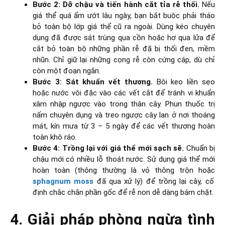
Bước 2: Dỡ chậu và tiến hành cắt tỉa rễ thối.
Nếu
giá thể quá ẩm ướt lâu ngày, bạn bắt buộc phải tháo
bỏ toàn bộ lớp giá thể cũ ra ngoài. Dùng kéo chuyên
dụng đã được sát trùng qua cồn hoặc hơ qua lửa để
cắt bỏ toàn bộ những phần rễ đã bị thối đen, mềm
nhũn. Chỉ giữ lại những cọng rễ còn cứng cáp, dù chỉ
còn một đoạn ngắn.
Bước 3: Sát khuẩn vết thương.
Bôi keo liền sẹo
hoặc nước vôi đặc vào các vết cắt để tránh vi khuẩn
xâm nhập ngược vào trong thân cây. Phun thuốc trị
nấm chuyên dụng và treo ngược cây lan ở nơi thoáng
mát, kín mưa từ 3 – 5 ngày để các vết thương hoàn
toàn khô ráo.
Bước 4: Trồng lại với giá thể mới sạch sẽ.
Chuẩn bị
chậu mới có nhiều lỗ thoát nước. Sử dụng giá thể mới
hoàn toàn (thông thường là vỏ thông trộn hoặc
sphagnum moss
đã qua xử lý) để trồng lại cây, cố
định chắc chắn phần gốc để rễ non dễ dàng bám chặt.
4. Giải pháp phòng ngừa tình