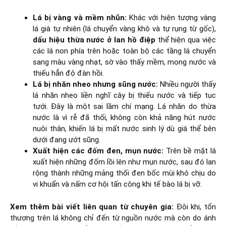
Lá bị vàng và mềm nhũn:
Khác với hiện tượng vàng
lá già tự nhiên (lá chuyển vàng khô và tự rụng từ gốc),
dấu hiệu thừa nước ở lan hồ điệp
thể hiện qua việc
các lá non phía trên hoặc toàn bộ các tầng lá chuyển
sang màu vàng nhạt, sờ vào thấy mềm, mọng nước và
thiếu hẳn độ đàn hồi.
Lá bị nhăn nheo nhưng sũng nước:
Nhiều người thấy
lá nhăn nheo liền nghĩ cây bị thiếu nước và tiếp tục
tưới. Đây là một sai lầm chí mạng. Lá nhăn do thừa
nước là vì rễ đã thối, không còn khả năng hút nước
nuôi thân, khiến lá bị mất nước sinh lý dù giá thể bên
dưới đang ướt sũng.
Xuất hiện các đốm đen, mụn nước:
Trên bề mặt lá
xuất hiện những đốm lồi lên như mụn nước, sau đó lan
rộng thành những mảng thối đen bốc mùi khó chịu do
vi khuẩn và nấm cơ hội tấn công khi tế bào lá bị vỡ.
Xem thêm bài viết liên quan từ chuyên gia:
Đôi khi, tổn
thương trên lá không chỉ đến từ nguồn nước mà còn do ánh