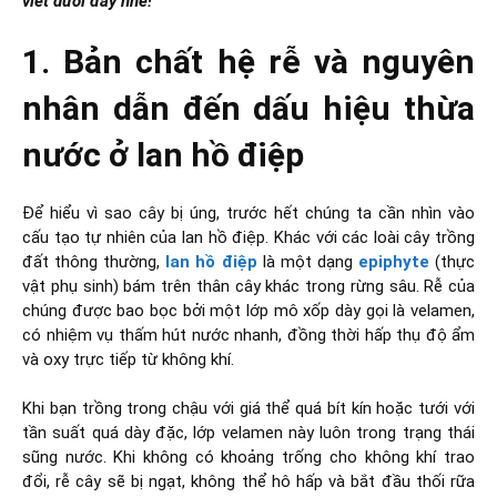
viết dưới đây nhé!
1. Bản chất hệ rễ và nguyên
nhân dẫn đến dấu hiệu thừa
nước ở lan hồ điệp
Để hiểu vì sao cây bị úng, trước hết chúng ta cần nhìn vào
cấu tạo tự nhiên của lan hồ điệp. Khác với các loài cây trồng
đất thông thường,
lan hồ điệp
là một dạng
epiphyte
(thực
vật phụ sinh) bám trên thân cây khác trong rừng sâu. Rễ của
chúng được bao bọc bởi một lớp mô xốp dày gọi là velamen,
có nhiệm vụ thấm hút nước nhanh, đồng thời hấp thụ độ ẩm
và oxy trực tiếp từ không khí.
Khi bạn trồng trong chậu với giá thể quá bít kín hoặc tưới với
tần suất quá dày đặc, lớp velamen này luôn trong trạng thái
sũng nước. Khi không có khoảng trống cho không khí trao
đổi, rễ cây sẽ bị ngạt, không thể hô hấp và bắt đầu thối rữa