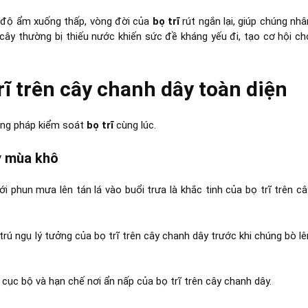
hi độ ẩm xuống thấp, vòng đời của
bọ trĩ
rút ngắn lại, giúp chúng nhâ
cây thường bị thiếu nước khiến sức đề kháng yếu đi, tạo cơ hội ch
rĩ trên cây chanh dây toàn diện
ương pháp kiểm soát
bọ trĩ
cùng lúc.
y mùa khô
 phun mưa lên tán lá vào buổi trưa là khắc tinh của bọ trĩ trên câ
rú ngụ lý tưởng của bọ trĩ trên cây chanh dây trước khi chúng bò lê
ục bộ và hạn chế nơi ẩn nấp của bọ trĩ trên cây chanh dây.