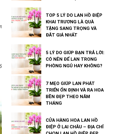
TOP 5 LÝ DO LAN HỒ ĐIỆP
KHAI TRƯƠNG LÀ QUÀ
t
TẶNG SANG TRỌNG VÀ
ĐẮT GIÁ NHẤT
5 LÝ DO GIÚP BẠN TRẢ LỜI:
CÓ NÊN ĐỂ LAN TRONG
PHÒNG NGỦ HAY KHÔNG?
ổ
7 MẸO GIÚP LAN PHÁT
TRIỂN ỔN ĐỊNH VÀ RA HOA
BỀN ĐẸP THEO NĂM
THÁNG
CỬA HÀNG HOA LAN HỒ
ĐIỆP Ở LAI CHÂU – ĐỊA CHỈ
CHỌN LAN HỒ ĐIỆP ĐẸP,