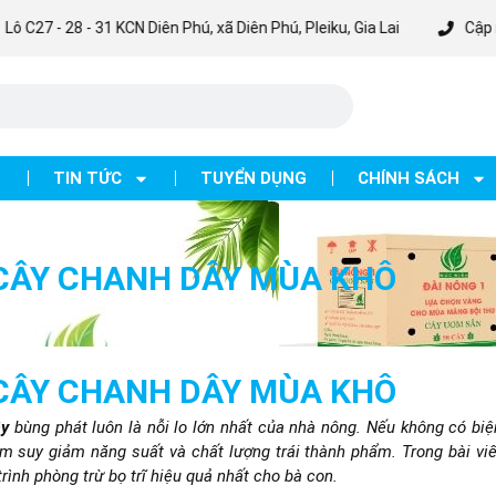
- 31 KCN Diên Phú, xã Diên Phú, Pleiku, Gia Lai
Cập nhật chương 
TIN TỨC
TUYỂN DỤNG
CHÍNH SÁCH
 CÂY CHANH DÂY MÙA KHÔ
 CÂY CHANH DÂY MÙA KHÔ
ây
bùng phát luôn là nỗi lo lớn nhất của nhà nông. Nếu không có biệ
m suy giảm năng suất và chất lượng trái thành phẩm. Trong bài viế
trình phòng trừ bọ trĩ hiệu quả nhất cho bà con.