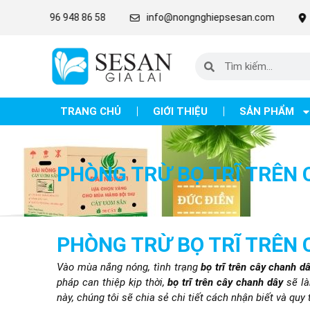
96 948 86 58
info@nongnghiepsesan.com
Lô C27 - 28 
TRANG CHỦ
GIỚI THIỆU
SẢN PHẨM
PHÒNG TRỪ BỌ TRĨ TRÊN
PHÒNG TRỪ BỌ TRĨ TRÊN
Vào mùa nắng nóng, tình trạng
bọ trĩ trên cây chanh d
pháp can thiệp kịp thời,
bọ trĩ trên cây chanh dây
sẽ là
này, chúng tôi sẽ chia sẻ chi tiết cách nhận biết và quy 