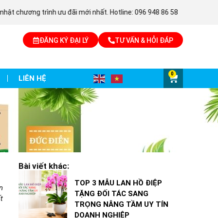
trình ưu đãi mới nhất. Hotline: 096 948 86 58
info@nongnghi
ĐĂNG KÝ ĐẠI LÝ
TƯ VẤN & HỎI ĐÁP
0
LIÊN HỆ
Bài viết khác:
TOP 3 MẪU LAN HỒ ĐIỆP
n
TẶNG ĐỐI TÁC SANG
t
TRỌNG NÂNG TẦM UY TÍN
DOANH NGHIỆP