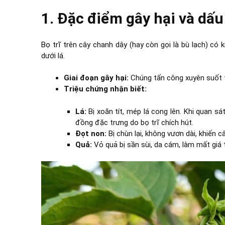
1. Đặc điểm gây hại và dấu
Bọ trĩ
tr
ên cây chanh dây (hay còn gọi là bù lạch) có 
dưới lá.
Giai đoạn gây hại:
Chúng tấn công xuyên suốt t
Triệu chứng nhận biết:
Lá:
Bị xoăn tít, mép lá cong lên. Khi quan s
đồng đặc trưng do bọ trĩ chích hút.
Đọt non:
Bị chùn lại, không vươn dài, khiến c
Quả:
Vỏ quả bị sần sùi, da cám, làm mất giá t