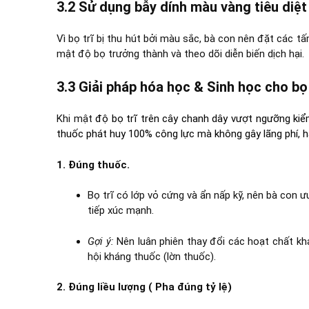
3.2 Sử dụng bẫy dính màu vàng tiêu diệt 
Vì bọ trĩ bị thu hút bởi màu sắc, bà con nên đặt các 
mật độ bọ trưởng thành và theo dõi diễn biến dịch hại.
3.3 Giải pháp hóa học & Sinh học cho bọ
Khi mật
độ bọ trĩ trên cây
chanh dây
vượt ngưỡng kiểm
thuốc phát huy 100% công lực mà không gây lãng phí, h
1. Đúng thuốc.
Bọ trĩ có lớp vỏ cứng và ẩn nấp kỹ, nên bà con ư
tiếp xúc mạnh.
Gợi ý:
Nên luân phiên thay đổi các hoạt chất kh
hội kháng thuốc (lờn thuốc).
2. Đúng liều lượng ( Pha đúng tỷ lệ)