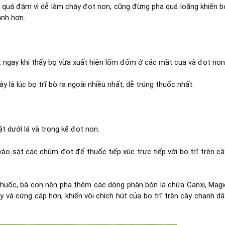
 quá đậm vì dễ làm cháy đọt non, cũng đừng pha quá loãng khiến b
ạnh hơn.
ịt ngay khi thấy bọ vừa xuất hiện lốm đốm ở các mắt cua và đọt non
là lúc bọ trĩ bò ra ngoài nhiều nhất, dễ trúng thuốc nhất.
t dưới lá và trong kẽ đọt non.
vào sát các chùm đọt để thuốc tiếp xúc trực tiếp với bọ trĩ trên câ
thuốc, bà con nên pha thêm các dòng phân bón lá chứa Canxi, Magi
y và cứng cáp hơn, khiến vòi chích hút của bọ trĩ trên cây chanh dâ