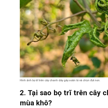
Hình ảnh bọ trĩ trên cây chanh dây gây xoăn lá và chùn đọt non.
2. Tại sao bọ trĩ trên cây
mùa khô?