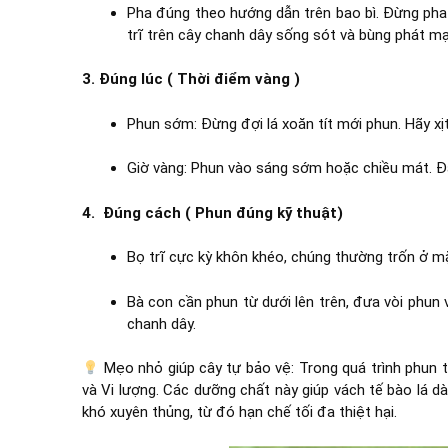
Pha đúng theo hướng dẫn trên bao bì. Đừng pha
trĩ trên cây chanh dây sống sót và bùng phát m
3. Đúng lúc ( Thời điểm vàng )
Phun sớm: Đừng đợi lá xoăn tít mới phun. Hãy x
Giờ vàng: Phun vào sáng sớm hoặc chiều mát. Đây 
4. Đúng cách ( Phun đúng kỹ thuật)
Bọ trĩ cực kỳ khôn khéo, chúng thường trốn ở mặ
Bà con cần phun từ dưới lên trên, đưa vòi phun 
chanh dây.
Mẹo nhỏ giúp cây tự bảo vệ: Trong quá trình phun 
và Vi lượng. Các dưỡng chất này giúp vách tế bào lá dà
khó xuyên thủng, từ đó hạn chế tối đa thiệt hại.