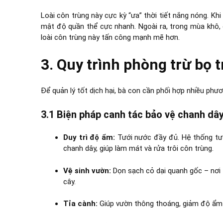
Loài côn trùng này cực kỳ “ưa” thời tiết nắng nóng. K
mật độ quần thể cực nhanh. Ngoài ra, trong mùa khô, 
loài côn trùng này tấn công mạnh mẽ hơn.
3. Quy trình phòng trừ bọ t
Để quản lý tốt dịch hại, bà con cần phối hợp nhiều ph
3.1 Biện pháp canh tác bảo vệ chanh dâ
Duy trì độ ẩm:
Tưới nước đầy đủ. Hệ thống tưới
chanh dây, giúp làm mát và rửa trôi côn trùng.
Vệ sinh vườn:
Dọn sạch cỏ dại quanh gốc – nơi t
cây.
Tỉa cành:
Giúp vườn thông thoáng, giảm độ ẩm c