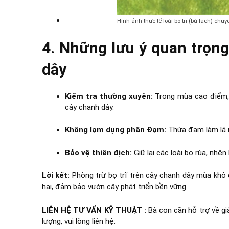
Hình ảnh thực tế loài bọ trĩ (bù lạch) chu
4. Những lưu ý quan trọng
dây
Kiểm tra thường xuyên:
Trong mùa cao điểm, 
cây chanh dây.
Không lạm dụng phân Đạm:
Thừa đạm làm lá n
Bảo vệ thiên địch:
Giữ lại các loài bọ rùa, nhệ
Lời kết:
Phòng trừ bọ trĩ trên cây chanh dây mùa khô đò
hại, đảm bảo vườn cây phát triển bền vững.
LIÊN HỆ TƯ VẤN KỸ THUẬT :
Bà con cần hỗ trợ về gi
lượng, vui lòng liên hệ: