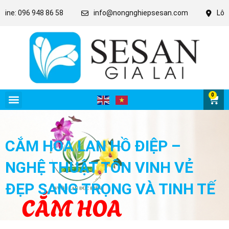
096 948 86 58
info@nongnghiepsesan.com
Lô C27 - 28
0
CẮM HOA LAN HỒ ĐIỆP –
NGHỆ THUẬT TÔN VINH VẺ
ĐẸP SANG TRỌNG VÀ TINH TẾ