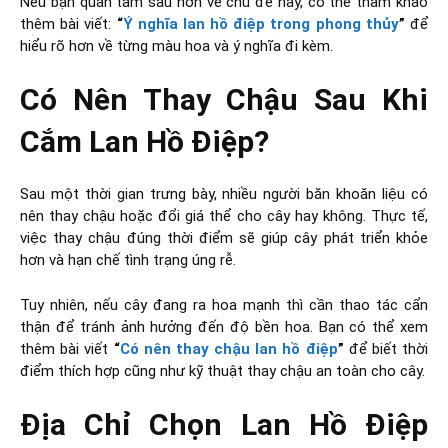
Nếu bạn quan tâm sâu hơn về chủ đề này, có thể tham khảo
thêm bài viết:
“
Ý nghĩa lan hồ điệp trong phong thủy
”
để
hiểu rõ hơn về từng màu hoa và ý nghĩa đi kèm.
Có Nên Thay Chậu Sau Khi
Cắm Lan Hồ Điệp?
Sau một thời gian trưng bày, nhiều người băn khoăn liệu có
nên thay chậu hoặc đổi giá thể cho cây hay không. Thực tế,
việc thay chậu đúng thời điểm sẽ giúp cây phát triển khỏe
hơn và hạn chế tình trạng úng rễ.
Tuy nhiên, nếu cây đang ra hoa mạnh thì cần thao tác cẩn
thận để tránh ảnh hưởng đến độ bền hoa. Bạn có thể xem
thêm bài viết
“
Có nên thay chậu lan hồ điệp
”
để biết thời
điểm thích hợp cũng như kỹ thuật thay chậu an toàn cho cây.
Địa Chỉ Chọn Lan Hồ Điệp