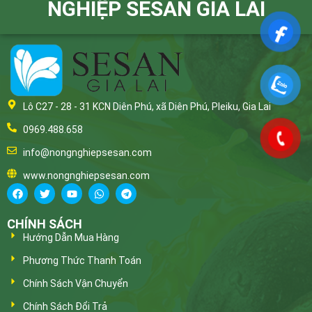
NGHIỆP SESAN GIA LAI
Lô C27 - 28 - 31 KCN Diên Phú, xã Diên Phú, Pleiku, Gia Lai
0969.488.658
info@nongnghiepsesan.com
www.nongnghiepsesan.com
CHÍNH SÁCH
Hướng Dẫn Mua Hàng
Phương Thức Thanh Toán
Chính Sách Vận Chuyển
Chính Sách Đổi Trả