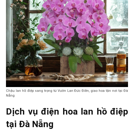
Chậu lan hồ điệp sang trọng từ Vườn Lan Đức Điền, giao hoa tận nơi tại Đà
Nẵng
Dịch vụ điện hoa lan hồ điệp
tại Đà Nẵng