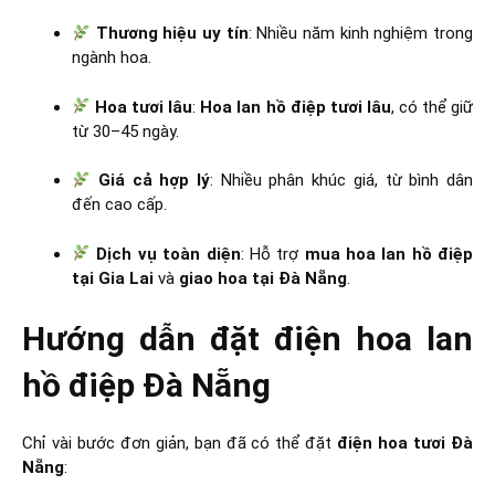
Thương hiệu uy tín
: Nhiều năm kinh nghiệm trong
ngành hoa.
Hoa tươi lâu
:
Hoa lan hồ điệp tươi lâu
, có thể giữ
từ 30–45 ngày.
Giá cả hợp lý
: Nhiều phân khúc giá, từ bình dân
đến cao cấp.
Dịch vụ toàn diện
: Hỗ trợ
mua hoa lan hồ điệp
tại Gia Lai
và
giao hoa tại Đà Nẵng
.
Hướng dẫn đặt điện hoa lan
hồ điệp Đà Nẵng
Chỉ vài bước đơn giản, bạn đã có thể đặt
điện hoa tươi Đà
Nẵng
: