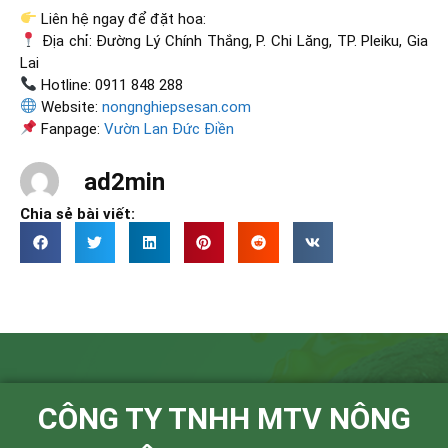
Liên hệ ngay để đặt hoa:
Địa chỉ: Đường Lý Chính Thắng, P. Chi Lăng, TP. Pleiku, Gia
Lai
Hotline: 0911 848 288
Website:
nongnghiepsesan.com
Fanpage:
Vườn Lan Đức Điền
ad2min
Chia sẻ bài viết:
CÔNG TY TNHH MTV NÔNG