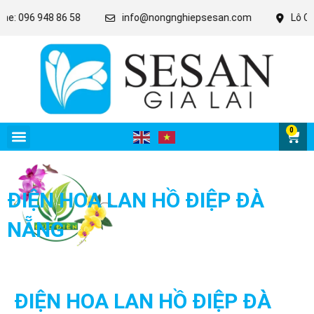
 096 948 86 58
info@nongnghiepsesan.com
Lô C27 - 
0
ĐIỆN HOA LAN HỒ ĐIỆP ĐÀ
NẴNG
ĐIỆN HOA LAN HỒ ĐIỆP ĐÀ