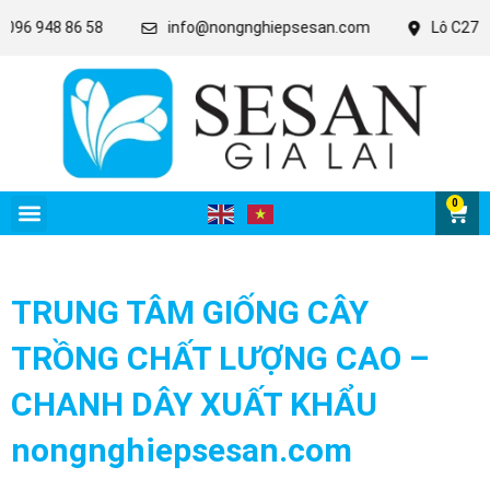
6 58
info@nongnghiepsesan.com
Lô C27 - 28 - 31 KCN 
0
TRUNG TÂM GIỐNG CÂY
TRỒNG CHẤT LƯỢNG CAO –
CHANH DÂY XUẤT KHẨU
nongnghiepsesan.com