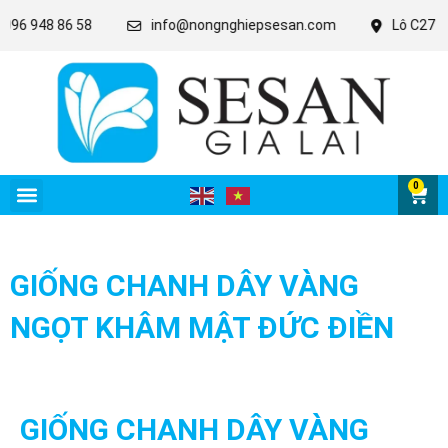
 86 58
info@nongnghiepsesan.com
Lô C27 - 28 - 31 KC
0
GIỐNG CHANH DÂY VÀNG
NGỌT KHÂM MẬT ĐỨC ĐIỀN
GIỐNG CHANH DÂY VÀNG