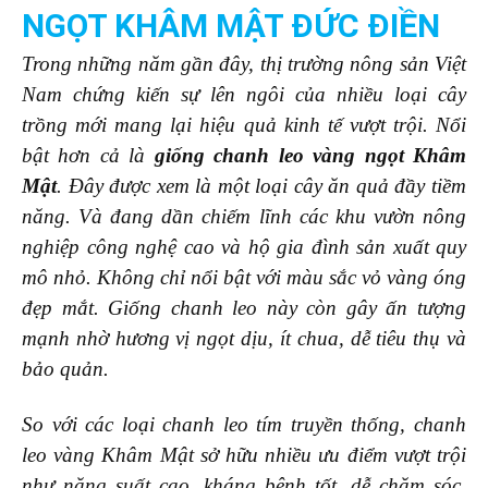
NGỌT KHÂM MẬT ĐỨC ĐIỀN
Trong những năm gần đây, thị trường nông sản Việt
Nam chứng kiến sự lên ngôi của nhiều loại cây
trồng mới mang lại hiệu quả kinh tế vượt trội. Nổi
bật hơn cả là
giống chanh leo vàng ngọt Khâm
Mật
. Đây được xem là một loại cây ăn quả đầy tiềm
năng. Và đang dần chiếm lĩnh các khu vườn nông
nghiệp công nghệ cao và hộ gia đình sản xuất quy
mô nhỏ. Không chỉ nổi bật với màu sắc vỏ vàng óng
đẹp mắt. Giống chanh leo n
ày còn gây ấn tượng
mạnh nhờ hương vị ngọt dịu, ít chua, dễ tiêu thụ và
bảo quản.
So với các loại chanh leo tím truyền thống, chanh
leo vàng Khâm Mật sở hữu nhiều ưu điểm vượt trội
như năng suất cao, kháng bệnh tốt, dễ chăm sóc.