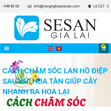
 86 58
info@nongnghiepsesan.com
Lô C27 - 28 - 31 KC
0
CÁCH CHĂM SÓC LAN HỒ ĐIỆP
SAU KHI HOA TÀN GIÚP CÂY
NHANH RA HOA LẠI