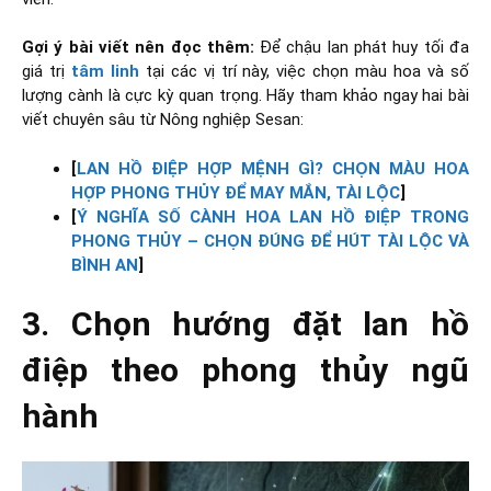
Gợi ý bài viết nên đọc thêm:
Để chậu lan phát huy tối đa
giá trị
tâm linh
tại các vị trí này, việc chọn màu hoa và số
lượng cành là cực kỳ quan trọng. Hãy tham khảo ngay hai bài
viết chuyên sâu từ Nông nghiệp Sesan:
[
LAN HỒ ĐIỆP HỢP MỆNH GÌ? CHỌN MÀU HOA
HỢP PHONG THỦY ĐỂ MAY MẮN, TÀI LỘC
]
[
Ý NGHĨA SỐ CÀNH HOA LAN HỒ ĐIỆP TRONG
PHONG THỦY – CHỌN ĐÚNG ĐỂ HÚT TÀI LỘC VÀ
BÌNH AN
]
3. Chọn hướng đặt lan hồ
điệp theo phong thủy ngũ
hành