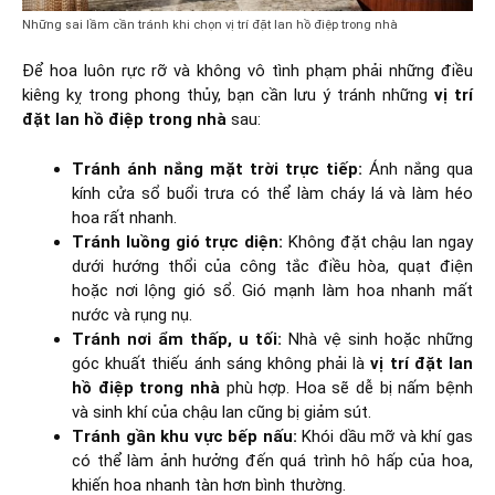
Những sai lầm cần tránh khi chọn vị trí đặt lan hồ điệp trong nhà
Để hoa luôn rực rỡ và không vô tình phạm phải những điều
kiêng kỵ trong phong thủy, bạn cần lưu ý tránh những
vị trí
đặt lan hồ điệp trong nhà
sau:
Tránh ánh nắng mặt trời trực tiếp:
Ánh nắng qua
kính cửa sổ buổi trưa có thể làm cháy lá và làm héo
hoa rất nhanh.
Tránh luồng gió trực diện:
Không đặt chậu lan ngay
dưới hướng thổi của công tắc điều hòa, quạt điện
hoặc nơi lộng gió sổ. Gió mạnh làm hoa nhanh mất
nước và rụng nụ.
Tránh nơi ẩm thấp, u tối:
Nhà vệ sinh hoặc những
góc khuất thiếu ánh sáng không phải là
vị trí đặt lan
hồ điệp trong nhà
phù hợp. Hoa sẽ dễ bị nấm bệnh
và sinh khí của chậu lan cũng bị giảm sút.
Tránh gần khu vực bếp nấu:
Khói dầu mỡ và khí gas
có thể làm ảnh hưởng đến quá trình hô hấp của hoa,
khiến hoa nhanh tàn hơn bình thường.