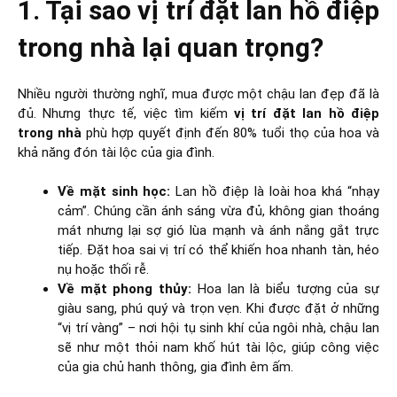
1. Tại sao vị trí đặt lan hồ điệp
trong nhà lại quan trọng?
Nhiều người thường nghĩ, mua được một chậu lan đẹp đã là
đủ. Nhưng thực tế, việc tìm kiếm
vị trí đặt lan hồ điệp
trong nhà
phù hợp quyết định đến 80% tuổi thọ của hoa và
khả năng đón tài lộc của gia đình.
Về mặt sinh học:
Lan hồ điệp là loài hoa khá “nhạy
cảm”. Chúng cần ánh sáng vừa đủ, không gian thoáng
mát nhưng lại sợ gió lùa mạnh và ánh nắng gắt trực
tiếp. Đặt hoa sai vị trí có thể khiến hoa nhanh tàn, héo
nụ hoặc thối rễ.
Về mặt phong thủy:
Hoa lan là biểu tượng của sự
giàu sang, phú quý và trọn vẹn. Khi được đặt ở những
“vị trí vàng” – nơi hội tụ sinh khí của ngôi nhà, chậu lan
sẽ như một thỏi nam khố hút tài lộc, giúp công việc
của gia chủ hanh thông, gia đình êm ấm.