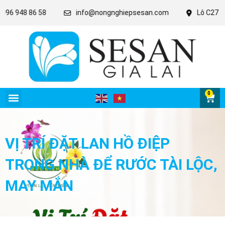
48 86 58
info@nongnghiepsesan.com
Lô C27 - 28 - 31
0
VỊ TRÍ ĐẶT LAN HỒ ĐIỆP
TRONG NHÀ ĐỂ RƯỚC TÀI LỘC,
MAY MẮN