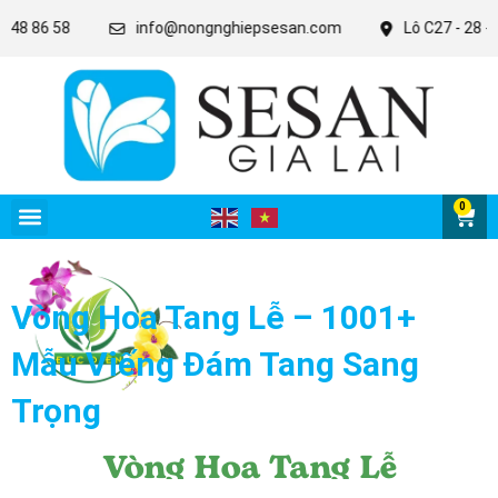
86 58
info@nongnghiepsesan.com
Lô C27 - 28 - 31 KC
0
Vòng Hoa Tang Lễ – 1001+
Mẫu Viếng Đám Tang Sang
Trọng