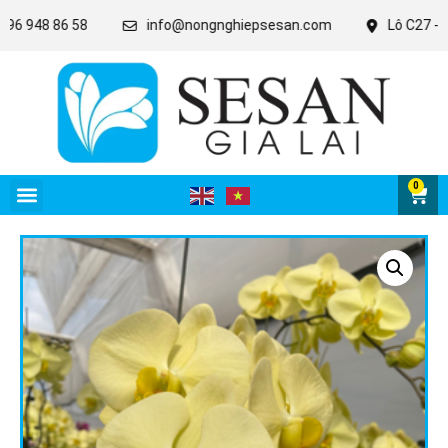
8 86 58
info@nongnghiepsesan.com
Lô C27 - 28 - 31 
0