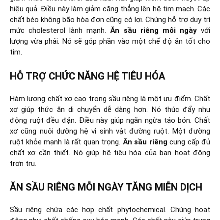
hiệu quả. Điều này làm giảm căng thẳng lên hệ tim mạch. Các
chất béo không bão hòa đơn cũng có lợi. Chúng hỗ trợ duy trì
mức cholesterol lành mạnh.
Ăn sầu riêng mỗi ngày
với
lượng vừa phải. Nó sẽ góp phần vào một chế độ ăn tốt cho
tim.
HỖ TRỢ CHỨC NĂNG HỆ TIÊU HÓA
Hàm lượng chất xơ cao trong sầu riêng là một ưu điểm. Chất
xơ giúp thức ăn di chuyển dễ dàng hơn. Nó thúc đẩy nhu
động ruột đều đặn. Điều này giúp ngăn ngừa táo bón. Chất
xơ cũng nuôi dưỡng hệ vi sinh vật đường ruột. Một đường
ruột khỏe mạnh là rất quan trọng.
Ăn sầu riêng
cung cấp đủ
chất xơ cần thiết. Nó giúp hệ tiêu hóa của bạn hoạt động
trơn tru.
ĂN SẦU RIÊNG MỖI NGÀY TĂNG MIỄN DỊCH
Sầu riêng chứa các hợp chất phytochemical. Chúng hoạt