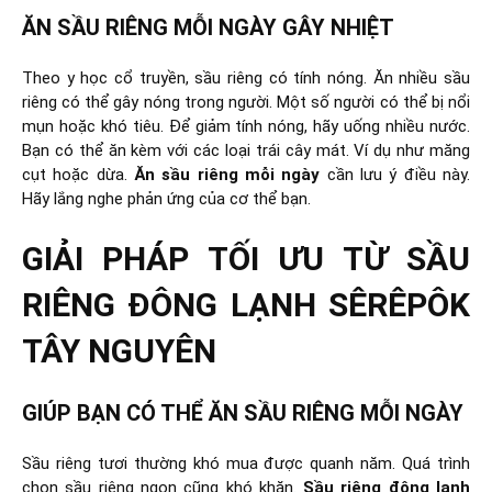
ĂN SẦU RIÊNG MỖI NGÀY GÂY NHIỆT
Theo y học cổ truyền, sầu riêng có tính nóng. Ăn nhiều sầu
riêng có thể gây nóng trong người. Một số người có thể bị nổi
mụn hoặc khó tiêu. Để giảm tính nóng, hãy uống nhiều nước.
Bạn có thể ăn kèm với các loại trái cây mát. Ví dụ như măng
cụt hoặc dừa.
Ăn sầu riêng mỗi ngày
cần lưu ý điều này.
Hãy lắng nghe phản ứng của cơ thể bạn.
GIẢI PHÁP TỐI ƯU TỪ SẦU
RIÊNG ĐÔNG LẠNH SÊRÊPÔK
TÂY NGUYÊN
GIÚP BẠN CÓ THỂ ĂN SẦU RIÊNG MỖI NGÀY
Sầu riêng tươi thường khó mua được quanh năm. Quá trình
chọn sầu riêng ngon cũng khó khăn.
Sầu riêng đông lạnh