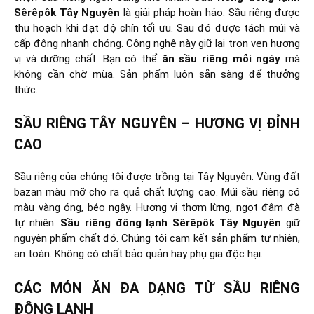
Sêrêpôk Tây Nguyên
là giải pháp hoàn hảo. Sầu riêng được
thu hoạch khi đạt độ chín tối ưu. Sau đó được tách múi và
cấp đông nhanh chóng. Công nghệ này giữ lại trọn vẹn hương
vị và dưỡng chất. Bạn có thể
ăn sầu riêng mỗi ngày
mà
không cần chờ mùa. Sản phẩm luôn sẵn sàng để thưởng
thức.
SẦU RIÊNG TÂY NGUYÊN – HƯƠNG VỊ ĐỈNH
CAO
Sầu riêng của chúng tôi được trồng tại Tây Nguyên. Vùng đất
bazan màu mỡ cho ra quả chất lượng cao. Múi sầu riêng có
màu vàng óng, béo ngậy. Hương vị thơm lừng, ngọt đậm đà
tự nhiên.
Sầu riêng đông lạnh Sêrêpôk Tây Nguyên
giữ
nguyên phẩm chất đó. Chúng tôi cam kết sản phẩm tự nhiên,
an toàn. Không có chất bảo quản hay phụ gia độc hại.
CÁC MÓN ĂN ĐA DẠNG TỪ SẦU RIÊNG
ĐÔNG LẠNH