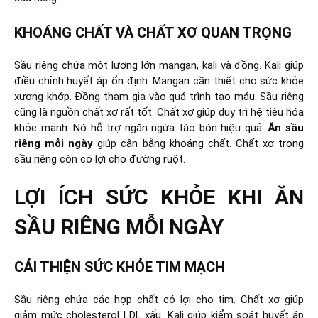
KHOÁNG CHẤT VÀ CHẤT XƠ QUAN TRỌNG
Sầu riêng chứa một lượng lớn mangan, kali và đồng. Kali giúp
điều chỉnh huyết áp ổn định. Mangan cần thiết cho sức khỏe
xương khớp. Đồng tham gia vào quá trình tạo máu. Sầu riêng
cũng là nguồn chất xơ rất tốt. Chất xơ giúp duy trì hệ tiêu hóa
khỏe mạnh. Nó hỗ trợ ngăn ngừa táo bón hiệu quả.
Ăn sầu
riêng mỗi ngày
giúp cân bằng khoáng chất. Chất xơ trong
sầu riêng còn có lợi cho đường ruột.
LỢI ÍCH SỨC KHỎE KHI ĂN
SẦU RIÊNG MỖI NGÀY
CẢI THIỆN SỨC KHỎE TIM MẠCH
Sầu riêng chứa các hợp chất có lợi cho tim. Chất xơ giúp
giảm mức cholesterol LDL xấu. Kali giúp kiểm soát huyết áp