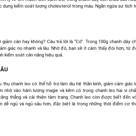
c dụng kiểm soát lượng cholesterol trong máu. Ngăn ngừa sự tích t
G
 giảm cân hay không? Câu trả lời là “Có”. Trong 100g chanh dây ch
cảm giác no nhanh và lâu. Nhờ đó, bạn sẽ ít cảm thấy đói hơn, từ đ
nh kiểm soát cân nặng hiệu quả.
 ÂU
 thụ chanh leo có thể hỗ trợ làm dịu hệ thần kinh, giảm cảm giác l
lớn nhờ vào hàm lượng magie và kẽm có trong chanh leo hai vi chấ
ăng thẳng và cải thiện tâm trạng. Chanh leo còn được biết đến vớ
ạn dễ ngủ và ngủ sâu hơn, đặc biệt là trong những thời điểm cơ th