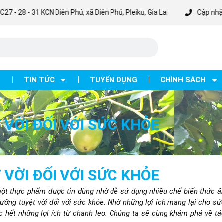
KCN Diên Phú, xã Diên Phú, Pleiku, Gia Lai
Cập nhật chương trình
TIN TỨC
TUYỂN DỤNG
CHÍNH SÁCH
 VỜI ĐỐI VỚI SỨC KHỎE
 VỜI ĐỐI VỚI SỨC KHỎE
 một thực phẩm được tin dùng nhờ dễ sử dụng nhiều chế biến thức ă
ưỡng tuyệt vời đối với sức khỏe. Nhờ những lợi ích mang lại cho sứ
 hết những lợi ích từ chanh leo. Chúng ta sẽ cùng khám phá về tá