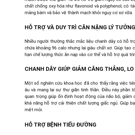
chất chống oxy hóa như flavonoid và polyphenol, có tá
mảng bám và bảo vệ thành mạch khỏi nguy cơ xơ vữa.
HỖ TRỢ VÀ DUY TRÌ CÂN NẶNG LÝ TƯỞN
Nhiều người thường thắc mắc liệu chanh dây có hỗ trợ
chứa khoảng 96 calo nhưng lại giàu chất xơ. Giúp tạo 
hạn chế lượng thức ăn nạp vào cơ thể và hỗ trợ quá trì
CHANH DÂY GIÚP GIẢM CĂNG THẲNG, LO
Một số nghiên cứu khoa học đã cho thấy rằng việc tiêu
âu và mang lại sự thư giãn tinh thần. Điều này phần 
quan trọng giúp ổn định hoạt động của não bộ, giảm c
khả năng hỗ trợ cải thiện chất lượng giấc ngủ. Giúp b
mệt mỏi.
HỖ TRỢ BỆNH TIỂU ĐƯỜNG