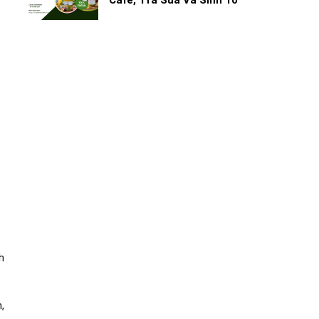
Cafe, Trà Sữa Và Sinh Tố
h
,