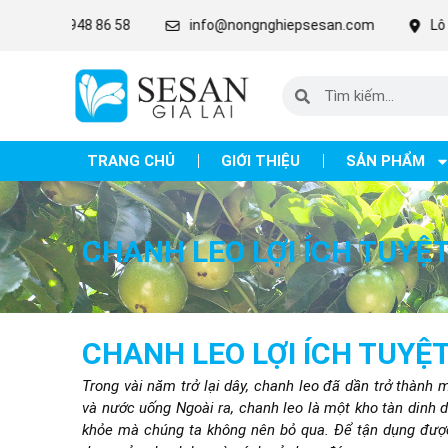
8 86 58
info@nongnghiepsesan.com
Lô C27 - 28 - 31 
TRANG CHỦ
GIỚI THIỆU
SẢN PHẨM
CHANH LEO LỢI ÍCH TUYỆT
CHANH LEO LỢI ÍCH TUYỆT
Trong vài năm trở lại dây, chanh leo đã dần trở thành
và nước uống Ngoài ra, chanh leo là một kho tàn dinh d
khỏe mà chúng ta không nên bỏ qua. Để tận dụng được