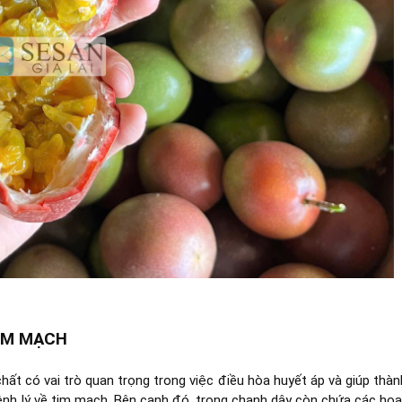
TIM MẠCH
ất có vai trò quan trọng trong việc điều hòa huyết áp và giúp thàn
nh lý về tim mạch. Bên cạnh đó, trong chanh dây còn chứa các hoạ