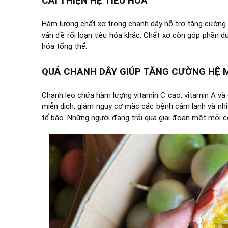
CẢI THIỆN HỆ TIÊU HÓA
Hàm lượng chất xơ trong chanh dây hỗ trợ tăng cường 
vấn đề rối loạn tiêu hóa khác. Chất xơ còn góp phần du
hóa tổng thể.
QUẢ CHANH DÂY GIÚP TĂNG CƯỜNG HỆ M
Chanh leo chứa hàm lượng vitamin C cao, vitamin A và
miễn dịch, giảm nguy cơ mắc các bệnh cảm lạnh và nhi
tế bào. Những người đang trải qua giai đoạn mệt mỏi 