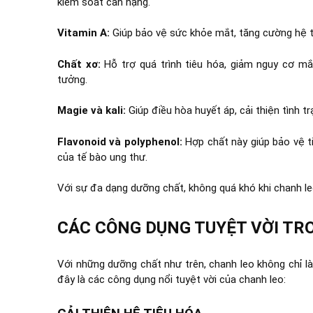
kiểm soát cân nặng.
Vitamin A:
Giúp bảo vệ sức khỏe mắt, tăng cường hệ t
Chất xơ:
Hỗ trợ quá trình tiêu hóa, giảm nguy cơ mắ
tưởng.
Magie và kali:
Giúp điều hòa huyết áp, cải thiện tình tr
Flavonoid và polyphenol:
Hợp chất này giúp bảo vệ t
của tế bào ung thư.
Với sự đa dạng dưỡng chất, không quá khó khi chanh leo
CÁC CÔNG DỤNG TUYỆT VỜI TR
Với những dưỡng chất như trên, chanh leo không chỉ là 
đây là các công dụng nổi tuyệt vời của chanh leo: