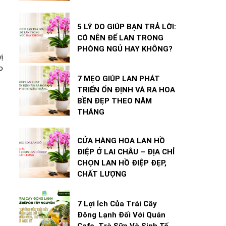
5 LÝ DO GIÚP BẠN TRẢ LỜI:
CÓ NÊN ĐỂ LAN TRONG
PHÒNG NGỦ HAY KHÔNG?
ị
o
7 MẸO GIÚP LAN PHÁT
TRIỂN ỔN ĐỊNH VÀ RA HOA
BỀN ĐẸP THEO NĂM
THÁNG
CỬA HÀNG HOA LAN HỒ
ĐIỆP Ở LAI CHÂU – ĐỊA CHỈ
CHỌN LAN HỒ ĐIỆP ĐẸP,
CHẤT LƯỢNG
7 Lợi Ích Của Trái Cây
Đông Lạnh Đối Với Quán