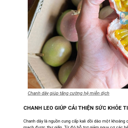
Chanh dây giúp tăng cường hệ miễn dịch
CHANH LEO GIÚP CẢI THIỆN SỨC KHỎE 
Chanh dây là nguồn cung cấp kali dồi dào một khoáng ch
mạch được thư giãn. Từ đó hỗ trợ giảm nguy cơ các bệ