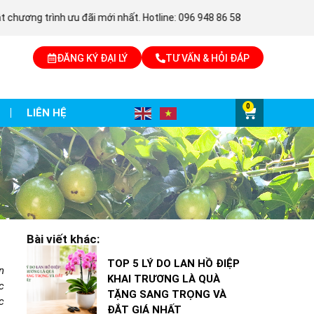
 ưu đãi mới nhất. Hotline: 096 948 86 58
info@nongnghiepse
ĐĂNG KÝ ĐẠI LÝ
TƯ VẤN & HỎI ĐÁP
0
LIÊN HỆ
Bài viết khác:
TOP 5 LÝ DO LAN HỒ ĐIỆP
n
KHAI TRƯƠNG LÀ QUÀ
c
TẶNG SANG TRỌNG VÀ
c
ĐẮT GIÁ NHẤT