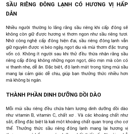
SẦU RIÊNG ĐÔNG LẠNH CÓ HƯƠNG VỊ HẤP
DẪN
Nhiều người thường lo lắng rằng sầu riêng khi cấp đông sẽ
không còn giữ được hương vị thơm ngon như sầu riêng tươi.
Nhờ công nghệ cấp đông hiện đại, sầu riêng đông lạnh vẫn
giữ nguyên được vị béo ngậy, ngọt dịu và mùi thơm đặc trưng
vốn có. Không ít người sau khi thử đều thừa nhận rằng sầu
riêng cấp đông không những ngon ngọt, dẻo mịn mà còn có
vị thanh nhẹ, dễ ăn. Đặc biệt, độ lạnh mát trong từng múi sầu
mang lại cảm giác dễ chịu, giúp bạn thưởng thức nhiều hơn
mà không bị ngán.
THÀNH PHẦN DINH DƯỠNG DỒI DÀO
Mỗi múi sầu riêng đều chứa hàm lượng dinh dưỡng dồi dào
như vitamin B, vitamin C, chất xơ . Và các khoáng chất như
sắt, đồng đặc biệt là kali một khoáng chất quan trọng cho cơ
thể. Thưởng thức sầu riêng đông lạnh mang lại hương vị