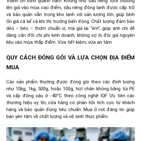
thành ổn định quanh năm. Không như sầu riêng tươi thường
lên giá vào mùa cao điểm, sầu riêng đông lạnh được cấp trữ
và bảo quản sẵn trong kho lạnh với sản lượng lớn, giúp bình
ổn giá cả kể cả khi thị trường biến động. Chất lượng đảm bảo
dẻo – béo – thơm chuẩn vị, mà giá lại “êm”, giúp anh chị dễ
dàng cân đối chi phí kinh doanh, không sợ bị đội giá nguyên
liệu vào mùa thấp điểm. Vừa tiết kiệm, vừa an tâm.
QUY CÁCH ĐÓNG GÓI VÀ LỰA CHỌN ĐỊA ĐIỂM
MUA
Các sản phẩm thường được đóng gói theo các định lượng
như 10kg, 1kg, 500g, hoặc 100g, hút chân không bằng túi PE
và cấp đông sâu ở -40°C theo công nghệ IQF. Ưu tiên các
thương hiệu uy tín, cửa hàng có phản hồi tích cực từ khách
hàng và bảo quản đúng tiêu chuẩn. Mua ở nơi đáng tin giúp
bạn yên tâm về chất lượng và vệ sinh thực phẩm.