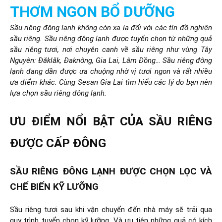
THƠM NGON BỔ DƯỠNG
Sầu riêng đông lạnh không còn xa lạ đối với các tín đồ nghiện
sầu riêng. Sầu riêng đông lạnh được tuyển chọn từ những quả
sầu riêng tươi, nơi chuyên canh về sầu riêng như vùng Tây
Nguyên: Đăklăk, Đaknông, Gia Lai, Lâm Đồng… Sầu riêng đông
lạnh đang dần được ưa chuộng nhờ vị tươi ngon và rất nhiều
ưa điểm khác. Cùng Sesan Gia Lai tìm hiểu các lý do bạn nên
lựa chọn sầu riêng đông lạnh.
ƯU ĐIỂM NỔI BẬT CỦA SẦU RIÊNG
ĐƯỢC CẤP ĐÔNG
SẦU RIÊNG ĐÔNG LẠNH ĐƯỢC CHỌN LỌC VÀ
CHẾ BIẾN KỸ LƯỠNG
Sầu riêng tươi sau khi vận chuyển đến nhà máy sẽ trải qua
quy trình tuyển chọn kỹ lưỡng. Và ưu tiên những quả có kích