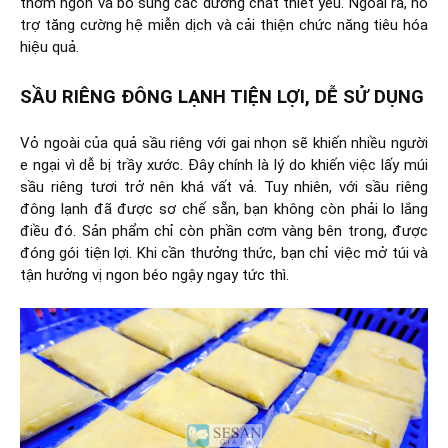
thơm ngon và bổ sung các dưỡng chất thiết yếu. Ngoài ra, hỗ
trợ tăng cường hệ miễn dịch và cải thiện chức năng tiêu hóa
hiệu quả.
SẦU RIÊNG ĐÔNG LẠNH TIỆN LỢI, DỄ SỬ DỤNG
Vỏ ngoài của quả sầu riêng với gai nhọn sẽ khiến nhiều người
e ngại vì dễ bị trầy xước. Đây chính là lý do khiến việc lấy múi
sầu riêng tươi trở nên khá vất vả. Tuy nhiên, với sầu riêng
đông lạnh đã được sơ chế sẵn, bạn không còn phải lo lắng
điều đó. Sản phẩm chỉ còn phần cơm vàng bên trong, được
đóng gói tiện lợi. Khi cần thưởng thức, bạn chỉ việc mở túi và
tận hưởng vị ngon béo ngậy ngay tức thì.