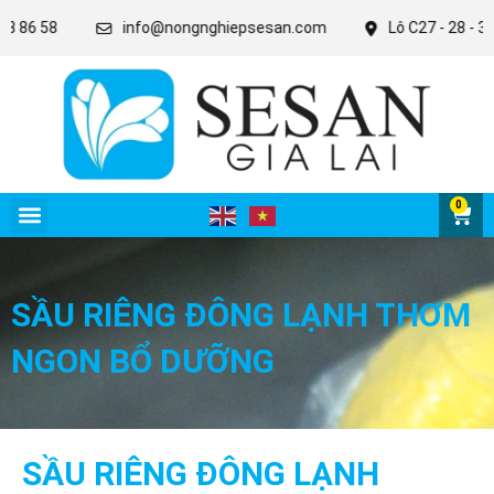
58
info@nongnghiepsesan.com
Lô C27 - 28 - 31 KCN D
0
SẦU RIÊNG ĐÔNG LẠNH THƠM
NGON BỔ DƯỠNG
SẦU RIÊNG ĐÔNG LẠNH