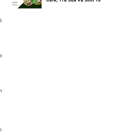
Cafe, Trà Sữa Và Sinh Tố
ó
ơ
m
c