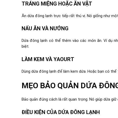
TRÁNG MIỆNG HOẶC ĂN VẶT
Ăn dứa đông lạnh trực tiếp rất thú vị. Nó giống như một
NẤU ĂN VÀ NƯỚNG
Dứa đông lạnh có thể thêm vào các món ăn. Ví dụ nh
biệt.
LÀM KEM VÀ YAOURT
Dùng dứa đông lạnh để làm kem dứa. Hoặc bạn có thể t
MẸO BẢO QUẢN DỨA ĐÔN
Bảo quản đúng cách là rất quan trọng. Nó giúp dứa giữ
ĐIỀU KIỆN CỦA DỨA ĐÔNG LẠNH