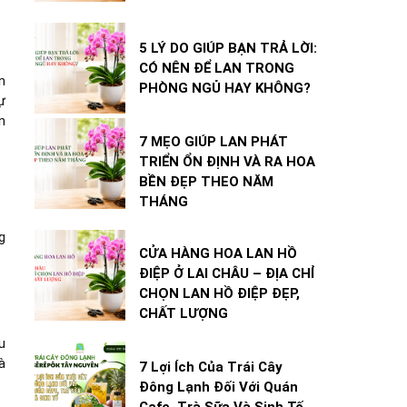
5 LÝ DO GIÚP BẠN TRẢ LỜI:
CÓ NÊN ĐỂ LAN TRONG
n
PHÒNG NGỦ HAY KHÔNG?
ự
n
7 MẸO GIÚP LAN PHÁT
TRIỂN ỔN ĐỊNH VÀ RA HOA
BỀN ĐẸP THEO NĂM
THÁNG
g
CỬA HÀNG HOA LAN HỒ
ĐIỆP Ở LAI CHÂU – ĐỊA CHỈ
CHỌN LAN HỒ ĐIỆP ĐẸP,
CHẤT LƯỢNG
u
à
7 Lợi Ích Của Trái Cây
Đông Lạnh Đối Với Quán