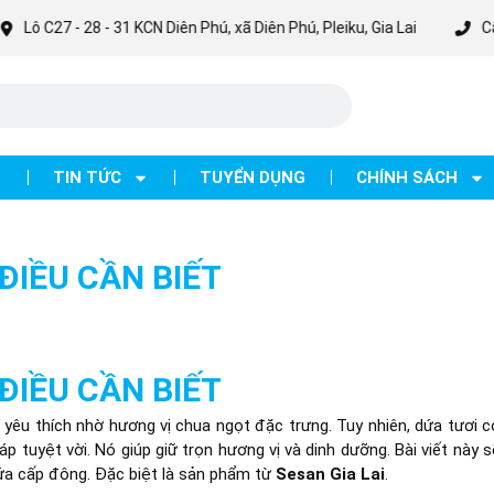
27 - 28 - 31 KCN Diên Phú, xã Diên Phú, Pleiku, Gia Lai
Cập nhật 
TIN TỨC
TUYỂN DỤNG
CHÍNH SÁCH
ĐIỀU CẦN BIẾT
ĐIỀU CẦN BIẾT
c yêu thích nhờ hương vị chua ngọt đặc trưng. Tuy nhiên, dứa tươi c
áp tuyệt vời. Nó giúp giữ trọn hương vị và dinh dưỡng. Bài viết này s
dứa cấp đông. Đặc biệt là sản phẩm từ
Sesan Gia Lai
.