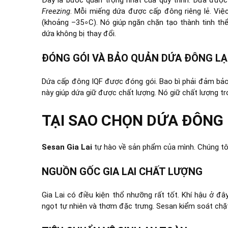
Freezing
. Mỗi miếng dứa được cấp đông riêng lẻ. Việc
(khoảng –
3
5
∘
C
). Nó giúp ngăn chặn tạo thành tinh th
dứa không bị thay đổi.
ĐÓNG GÓI VÀ BẢO QUẢN DỨA ĐÔNG L
Dứa cấp đông IQF được đóng gói. Bao bì phải đảm bảo 
này giúp dứa giữ được chất lượng. Nó giữ chất lượng tro
TẠI SAO CHỌN DỨA ĐÔNG 
Sesan Gia Lai
tự hào về sản phẩm của mình. Chúng tô
NGUỒN GỐC GIA LAI CHẤT LƯỢNG
Gia Lai có điều kiện thổ nhưỡng rất tốt. Khí hậu ở đ
ngọt tự nhiên và thơm đặc trưng. Sesan kiểm soát chặt