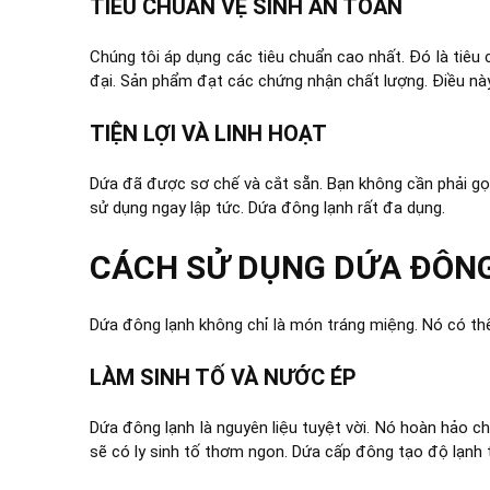
TIÊU CHUẨN VỆ SINH AN TOÀN
Chúng tôi áp dụng các tiêu chuẩn cao nhất. Đó là tiêu 
đại. Sản phẩm đạt các chứng nhận chất lượng. Điều n
TIỆN LỢI VÀ LINH HOẠT
Dứa đã được sơ chế và cắt sẵn. Bạn không cần phải gọt 
sử dụng ngay lập tức. Dứa đông lạnh rất đa dụng.
CÁCH SỬ DỤNG DỨA ĐÔN
Dứa đông lạnh không chỉ là món tráng miệng. Nó có th
LÀM SINH TỐ VÀ NƯỚC ÉP
Dứa đông lạnh là nguyên liệu tuyệt vời. Nó hoàn hảo cho
sẽ có ly sinh tố thơm ngon. Dứa cấp đông tạo độ lạnh t