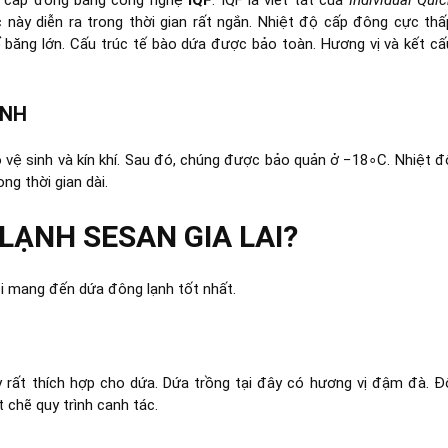
 này diễn ra trong thời gian rất ngắn. Nhiệt độ cấp đông cực thấ
ể băng lớn. Cấu trúc tế bào dứa được bảo toàn. Hương vị và kết cấ
ẠNH
vệ sinh và kín khí. Sau đó, chúng được bảo quản ở
−
1
8
∘
C
. Nhiệt đ
ng thời gian dài.
LẠNH SESAN GIA LAI?
i mang đến dứa đông lạnh tốt nhất.
ây rất thích hợp cho dứa. Dứa trồng tại đây có hương vị đậm đà. Đ
 chẽ quy trình canh tác.