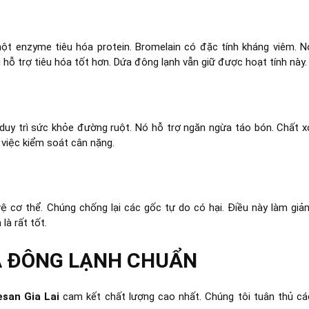
một enzyme tiêu hóa protein. Bromelain có đặc tính kháng viêm. N
hỗ trợ tiêu hóa tốt hơn. Dứa đông lạnh vẫn giữ được hoạt tính này.
 duy trì sức khỏe đường ruột. Nó hỗ trợ ngăn ngừa táo bón. Chất x
 việc kiểm soát cân nặng.
ệ cơ thể. Chúng chống lại các gốc tự do có hại. Điều này làm giả
à rất tốt.
A ĐÔNG LẠNH CHUẨN
esan Gia Lai
cam kết chất lượng cao nhất. Chúng tôi tuân thủ cá