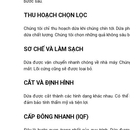
bước sau.
THU HOẠCH CHỌN LỌC
Chúng tôi chỉ thu hoạch dứa khi chúng chín tới. Dứa p
dứa chất lượng. Chúng tôi chọn những quả không sâu b
SƠ CHẾ VÀ LÀM SẠCH
Dứa được vận chuyển nhanh chóng về nhà máy. Chúng 
mắt. Lõi cứng cũng sẽ được loại bỏ.
CẮT VÀ ĐỊNH HÌNH
Dứa được cắt thành các hình dạng khác nhau. Có thể l
đảm bảo tính thẩm mỹ và tiện lợi.
CẤP ĐÔNG NHANH (IQF)
Đây là bước quan trọng nhất của quy trình. Dứa đư