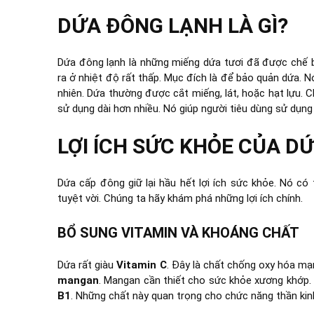
DỨA ĐÔNG LẠNH LÀ GÌ?
Dứa đông lạnh là những miếng dứa tươi đã được chế b
ra ở nhiệt độ rất thấp. Mục đích là để bảo quản dứa. Nó
nhiên. Dứa thường được cắt miếng, lát, hoặc hạt lựu. 
sử dụng dài hơn nhiều. Nó giúp người tiêu dùng sử dụng t
LỢI ÍCH SỨC KHỎE CỦA D
Dứa cấp đông giữ lại hầu hết lợi ích sức khỏe. Nó c
tuyệt vời. Chúng ta hãy khám phá những lợi ích chính.
BỔ SUNG VITAMIN VÀ KHOÁNG CHẤT
Dứa rất giàu
Vitamin C
. Đây là chất chống oxy hóa mạ
mangan
. Mangan cần thiết cho sức khỏe xương khớp.
B1
. Những chất này quan trọng cho chức năng thần kin