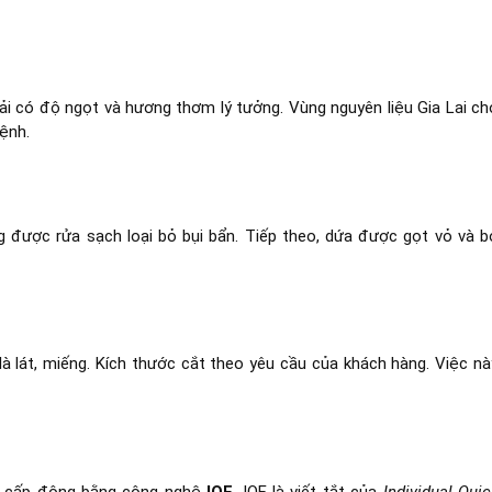
hải có độ ngọt và hương thơm lý tưởng. Vùng nguyên liệu Gia Lai ch
ệnh.
được rửa sạch loại bỏ bụi bẩn. Tiếp theo, dứa được gọt vỏ và b
à lát, miếng. Kích thước cắt theo yêu cầu của khách hàng. Việc nà
ợc cấp đông bằng công nghệ
IQF
. IQF là viết tắt của
Individual Quic