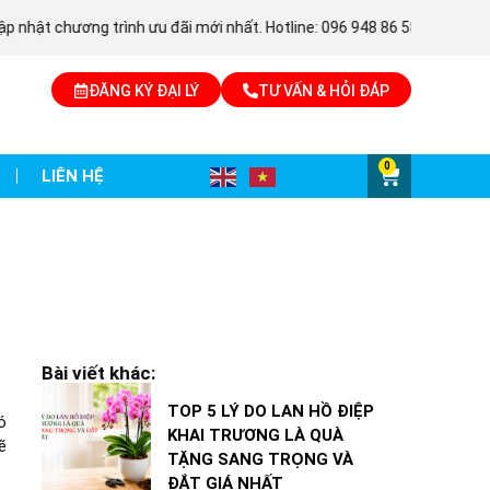
chương trình ưu đãi mới nhất. Hotline: 096 948 86 58
info@no
ĐĂNG KÝ ĐẠI LÝ
TƯ VẤN & HỎI ĐÁP
0
LIÊN HỆ
Bài viết khác:
TOP 5 LÝ DO LAN HỒ ĐIỆP
ó
KHAI TRƯƠNG LÀ QUÀ
ẽ
TẶNG SANG TRỌNG VÀ
ĐẮT GIÁ NHẤT