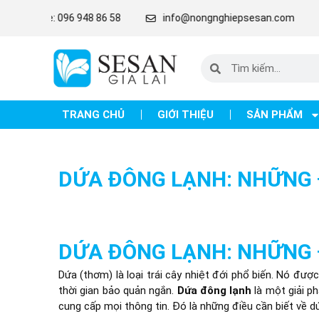
line: 096 948 86 58
info@nongnghiepsesan.com
Lô C
TRANG CHỦ
GIỚI THIỆU
SẢN PHẨM
DỨA ĐÔNG LẠNH: NHỮNG 
DỨA ĐÔNG LẠNH: NHỮNG 
Dứa (thơm) là loại trái cây nhiệt đới phổ biến. Nó đượ
thời gian bảo quản ngắn.
Dứa đông lạnh
là một giải ph
cung cấp mọi thông tin. Đó là những điều cần biết về 