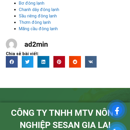
Bơ đông lạnh
Chanh dây đông lạnh
Sầu riêng đông lạnh
Thơm đông lạnh
Mãng cầu đông lạnh
ad2min
Chia sẻ bài viết:
CÔNG TY TNHH MTV NÔNG
NGHIỆP SESAN GIA LAI