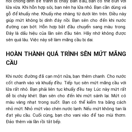
nồi chống dính để tránh bị cháy. Ban đầu, bạn có thể đun với
lửa vừa. Khi hỗn hợp sôi, bạn nên hạ lửa nhỏ. Bạn cần dùng vá
gỗ để khuấy nhẹ. Khuấy nhẹ nhàng từ dưới lên trên. Điều này
giúp mứt không bị dính đáy nồi. Bạn sên cho đến khi nước
đường cạn bớt. Hỗn hợp bắt đầu chuyển sang màu trong.
Đây là dấu hiệu của lần sên đầu tiên. Hãy nhớ không được
sên quá lâu. Việc này sẽ làm mãng cầu bị dai.
HOÀN THÀNH QUÁ TRÌNH SÊN MỨT MÃNG
CẦU
Khi nước đường đã cạn một nửa, bạn thêm chanh. Cho nước
cốt chanh vào và khuấy đều. Tiếp tục sên mứt mãng cầu với
lửa rất nhỏ. Bạn phải liên tục khuấy đều tay. Lúc này mứt rất
dễ bị cháy khét. Bạn sên cho đến khi mứt sánh lại. Mứt có
màu vàng nhạt trong suốt. Bạn có thể kiểm tra bằng cách
nhỏ mứt. Nhỏ mứt vào chén nước lạnh. Nếu mứt không tan là
đạt yêu cầu. Cuối cùng, bạn cho vani vào để tạo mùi thơm.
Đảo thêm vài lần rồi tắt bếp.