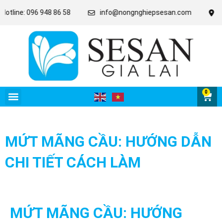
line: 096 948 86 58
info@nongnghiepsesan.com
Lô C
0
MỨT MÃNG CẦU: HƯỚNG DẪN
CHI TIẾT CÁCH LÀM
MỨT MÃNG CẦU: HƯỚNG