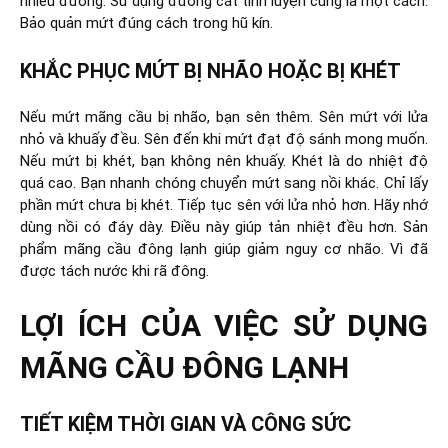
nhiều đường. Sử dụng đường cát tinh luyện cũng là một cách.
Bảo quản mứt đúng cách trong hũ kín.
KHẮC PHỤC MỨT BỊ NHÃO HOẶC BỊ KHÉT
Nếu mứt mãng cầu bị nhão, bạn sên thêm. Sên mứt với lửa
nhỏ và khuấy đều. Sên đến khi mứt đạt độ sánh mong muốn.
Nếu mứt bị khét, bạn không nên khuấy. Khét là do nhiệt độ
quá cao. Bạn nhanh chóng chuyển mứt sang nồi khác. Chỉ lấy
phần mứt chưa bị khét. Tiếp tục sên với lửa nhỏ hơn. Hãy nhớ
dùng nồi có đáy dày. Điều này giúp tản nhiệt đều hơn. Sản
phẩm mãng cầu đông lạnh giúp giảm nguy cơ nhão. Vì đã
được tách nước khi rã đông.
LỢI ÍCH CỦA VIỆC SỬ DỤNG
MÃNG CẦU ĐÔNG LẠNH
TIẾT KIỆM THỜI GIAN VÀ CÔNG SỨC