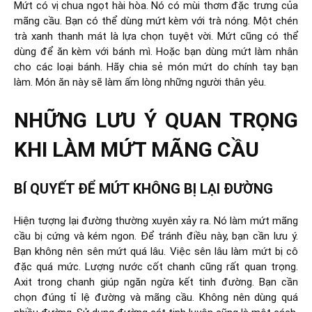
Mứt có vị chua ngọt hài hòa. Nó có mùi thơm đặc trưng của
mãng cầu. Bạn có thể dùng mứt kèm với trà nóng. Một chén
trà xanh thanh mát là lựa chọn tuyệt vời. Mứt cũng có thể
dùng để ăn kèm với bánh mì. Hoặc bạn dùng mứt làm nhân
cho các loại bánh. Hãy chia sẻ món mứt do chính tay bạn
làm. Món ăn này sẽ làm ấm lòng những người thân yêu.
NHỮNG LƯU Ý QUAN TRỌNG
KHI LÀM MỨT MÃNG CẦU
BÍ QUYẾT ĐỂ MỨT KHÔNG BỊ LẠI ĐƯỜNG
Hiện tượng lại đường thường xuyên xảy ra. Nó làm mứt mãng
cầu bị cứng và kém ngon. Để tránh điều này, bạn cần lưu ý.
Bạn không nên sên mứt quá lâu. Việc sên lâu làm mứt bị cô
đặc quá mức. Lượng nước cốt chanh cũng rất quan trọng.
Axit trong chanh giúp ngăn ngừa kết tinh đường. Bạn cần
chọn đúng tỉ lệ đường và mãng cầu. Không nên dùng quá