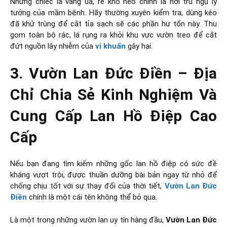
Những chiếc lá vàng úa, rễ khô héo chính là nơi trú ngụ lý
tưởng của mầm bệnh. Hãy thường xuyên kiểm tra, dùng kéo
đã khử trùng để cắt tỉa sạch sẽ các phần hư tổn này. Thu
gom toàn bộ rác, lá rụng ra khỏi khu vực vườn treo để cắt
đứt nguồn lây nhiễm của
vi khuẩn
gây hại.
3. Vườn Lan Đức Điền – Địa
Chỉ Chia Sẻ Kinh Nghiệm Và
Cung Cấp Lan Hồ Điệp Cao
Cấp
Nếu bạn đang tìm kiếm những gốc lan hồ điệp có sức đề
kháng vượt trội, được thuần dưỡng bài bản ngay từ nhỏ để
chống chịu tốt với sự thay đổi của thời tiết,
Vườn Lan Đức
Điền
chính là một cái tên không thể bỏ qua.
Là một trong những vườn lan uy tín hàng đầu,
Vườn Lan Đức