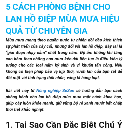
5 CÁCH PHÒNG BỆNH CHO
LAN HỒ ĐIỆP MÙA MƯA HIỆU
QUẢ TỪ CHUYÊN GIA
Mùa mưa mang theo nguồn nước tự nhiên dồi dào kích thích
sự phát triển của cây cối, nhưng đối với lan hồ điệp, đây lại là
“giai đoạn nhạy cảm” nhất trong năm. Độ ẩm không khí tăng
cao kèm theo những cơn mưa kéo dài liên tục là điều kiện lý
tưởng cho các loại nấm ký sinh và vi khuẩn tấn công. Nếu
không có biện pháp bảo vệ kịp thời, vườn lan của bạn rất dễ
đối mặt với tình trạng thối nhũn, vàng lá hàng loạt.
Bài viết này từ
Nông nghiệp SeSan
sẽ hướng dẫn bạn cách
phòng bệnh cho lan hồ điệp mùa mưa một cách khoa học,
giúp cây luôn khỏe mạnh, giữ vững bộ rễ xanh mướt bất chấp
thời tiết khắc nghiệt.
1. Tại Sao Cần Đặc Biệt Chú Ý