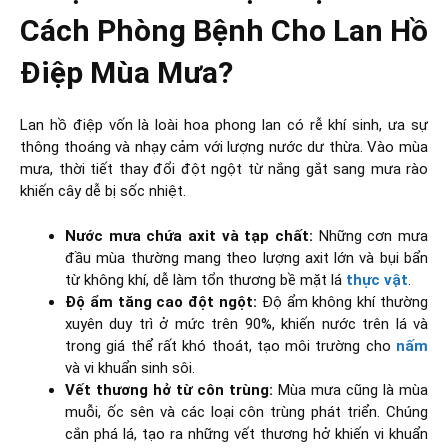
Cách Phòng Bệnh Cho Lan Hồ
Điệp Mùa Mưa?
Lan hồ điệp vốn là loài hoa phong lan có rễ khí sinh, ưa sự
thông thoáng và nhạy cảm với lượng nước dư thừa. Vào mùa
mưa, thời tiết thay đổi đột ngột từ nắng gắt sang mưa rào
khiến cây dễ bị sốc nhiệt.
Nước mưa chứa axit và tạp chất:
Những cơn mưa
đầu mùa thường mang theo lượng axit lớn và bụi bẩn
từ không khí, dễ làm tổn thương bề mặt lá
thực vật
.
Độ ẩm tăng cao đột ngột:
Độ ẩm không khí thường
xuyên duy trì ở mức trên 90%, khiến nước trên lá và
trong giá thể rất khó thoát, tạo môi trường cho
nấm
và vi khuẩn sinh sôi.
Vết thương hở từ côn trùng:
Mùa mưa cũng là mùa
muỗi, ốc sên và các loại côn trùng phát triển. Chúng
cắn phá lá, tạo ra những vết thương hở khiến vi khuẩn