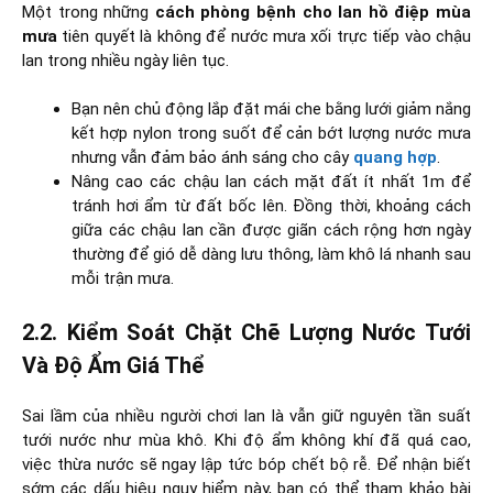
Một trong những
cách phòng bệnh cho lan hồ điệp mùa
mưa
tiên quyết là không để nước mưa xối trực tiếp vào chậu
lan trong nhiều ngày liên tục.
Bạn nên chủ động lắp đặt mái che bằng lưới giảm nắng
kết hợp nylon trong suốt để cản bớt lượng nước mưa
nhưng vẫn đảm bảo ánh sáng cho cây
quang hợp
.
Nâng cao các chậu lan cách mặt đất ít nhất 1m để
tránh hơi ẩm từ đất bốc lên. Đồng thời, khoảng cách
giữa các chậu lan cần được giãn cách rộng hơn ngày
thường để gió dễ dàng lưu thông, làm khô lá nhanh sau
mỗi trận mưa.
2.2. Kiểm Soát Chặt Chẽ Lượng Nước Tưới
Và Độ Ẩm Giá Thể
Sai lầm của nhiều người chơi lan là vẫn giữ nguyên tần suất
tưới nước như mùa khô. Khi độ ẩm không khí đã quá cao,
việc thừa nước sẽ ngay lập tức bóp chết bộ rễ. Để nhận biết
sớm các dấu hiệu nguy hiểm này, bạn có thể tham khảo bài