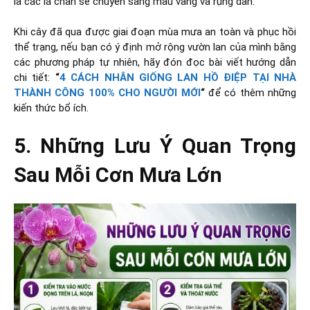
là các lá chân sẽ chuyển sang màu vàng và rụng dần.
Khi cây đã qua được giai đoạn mùa mưa an toàn và phục hồi
thể trạng, nếu bạn có ý định mở rộng vườn lan của mình bằng
các phương pháp tự nhiên, hãy đón đọc bài viết hướng dẫn
chi tiết:
“
4 CÁCH NHÂN GIỐNG LAN HỒ ĐIỆP TẠI NHÀ
THÀNH CÔNG 100% CHO NGƯỜI MỚI
“
để có thêm những
kiến thức bổ ích.
5. Những Lưu Ý Quan Trọng
Sau Mỗi Cơn Mưa Lớn