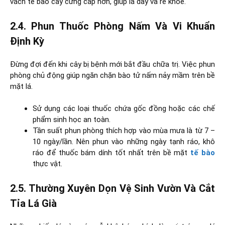
vách tế bào cây cứng cáp hơn, giúp lá dày và rễ khỏe.
2.4. Phun Thuốc Phòng Nấm Và Vi Khuẩn
Định Kỳ
Đừng đợi đến khi cây bị bệnh mới bắt đầu chữa trị. Việc phun
phòng chủ động giúp ngăn chặn bào tử nấm nảy mầm trên bề
mặt lá.
Sử dụng các loại thuốc chứa gốc đồng hoặc các chế
phẩm sinh học an toàn.
Tần suất phun phòng thích hợp vào mùa mưa là từ 7 –
10 ngày/lần. Nên phun vào những ngày tạnh ráo, khô
ráo để thuốc bám dính tốt nhất trên bề mặt
tế bào
thực vật.
2.5. Thường Xuyên Dọn Vệ Sinh Vườn Và Cắt
Tỉa Lá Già