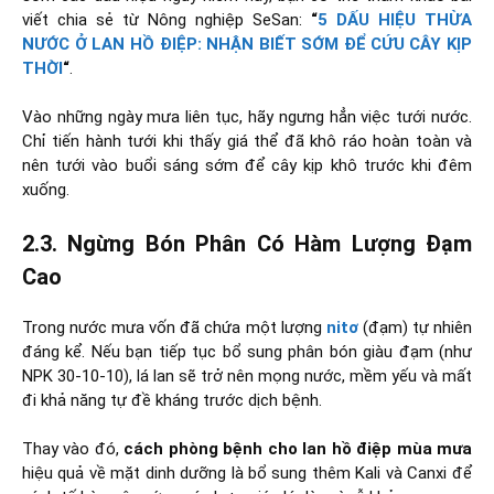
viết chia sẻ từ Nông nghiệp SeSan:
“
5 DẤU HIỆU THỪA
NƯỚC Ở LAN HỒ ĐIỆP: NHẬN BIẾT SỚM ĐỂ CỨU CÂY KỊP
THỜI
“
.
Vào những ngày mưa liên tục, hãy ngưng hẳn việc tưới nước.
Chỉ tiến hành tưới khi thấy giá thể đã khô ráo hoàn toàn và
nên tưới vào buổi sáng sớm để cây kịp khô trước khi đêm
xuống.
2.3. Ngừng Bón Phân Có Hàm Lượng Đạm
Cao
Trong nước mưa vốn đã chứa một lượng
nitơ
(đạm) tự nhiên
đáng kể. Nếu bạn tiếp tục bổ sung phân bón giàu đạm (như
NPK 30-10-10), lá lan sẽ trở nên mọng nước, mềm yếu và mất
đi khả năng tự đề kháng trước dịch bệnh.
Thay vào đó,
cách phòng bệnh cho lan hồ điệp mùa mưa
hiệu quả về mặt dinh dưỡng là bổ sung thêm Kali và Canxi để