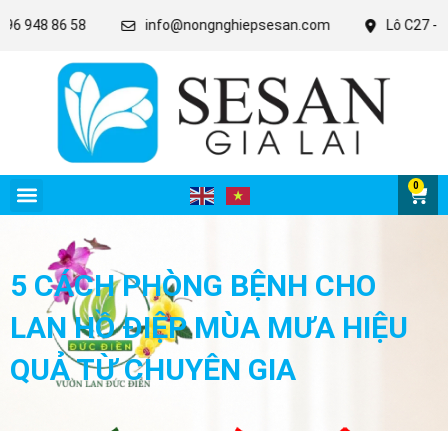
8 86 58
info@nongnghiepsesan.com
Lô C27 - 28 - 31 
0
5 CÁCH PHÒNG BỆNH CHO
LAN HỒ ĐIỆP MÙA MƯA HIỆU
QUẢ TỪ CHUYÊN GIA