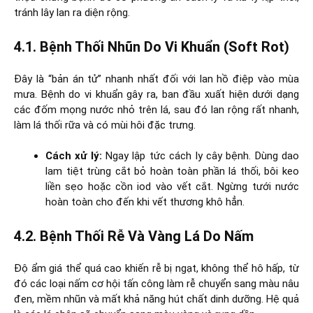
tránh lây lan ra diện rộng.
4.1. Bệnh Thối Nhũn Do Vi Khuẩn (Soft Rot)
Đây là “bản án tử” nhanh nhất đối với lan hồ điệp vào mùa
mưa. Bệnh do vi khuẩn gây ra, ban đầu xuất hiện dưới dạng
các đốm mọng nước nhỏ trên lá, sau đó lan rộng rất nhanh,
làm lá thối rữa và có mùi hôi đặc trưng.
Cách xử lý:
Ngay lập tức cách ly cây bệnh. Dùng dao
lam tiệt trùng cắt bỏ hoàn toàn phần lá thối, bôi keo
liền sẹo hoặc cồn iod vào vết cắt. Ngừng tưới nước
hoàn toàn cho đến khi vết thương khô hẳn.
4.2. Bệnh Thối Rễ Và Vàng Lá Do Nấm
Độ ẩm giá thể quá cao khiến rễ bị ngạt, không thể hô hấp, từ
đó các loại nấm cơ hội tấn công làm rễ chuyển sang màu nâu
đen, mềm nhũn và mất khả năng hút chất dinh dưỡng. Hệ quả