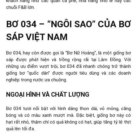
khách hàng như các quán cà phê, nhà hàng nhỏ lẻ hay các
chuỗi F&B lớn.
BƠ 034 – “NGÔI SAO” CỦA BƠ
SÁP VIỆT NAM
Bơ 034, hay còn được gọi là “Bơ Nữ Hoàng”, là một giống bơ
sáp được phát hiện và trồng rộng rãi tại Lâm Đồng. Với
những ưu điểm vượt trội, bơ 034 đã nhanh chóng trở thành
giống bơ “quốc dân” được người tiêu dùng và các doanh
nghiệp trong nước ưa chuộng.
NGOẠI HÌNH VÀ CHẤT LƯỢNG
Bơ 034 tươi nổi bật với hình dáng thon dài, vỏ mỏng, căng
bóng và có màu xanh mượt mà. Đặc biệt, giống bơ này có
hạt rất nhỏ, thậm chí có quả không có hạt, giúp tăng tỷ lệ thịt
quả lên tối đa.