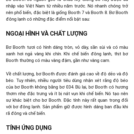
nhập vào Việt Nam từ nhiều năm trước. Nó nhanh chóng trở
nên phổ biến, đặc biệt là giống Booth 7 và Booth 8. Bơ Booth
đông lạnh có những đặc điểm nổi bật sau:
NGOẠI HÌNH VÀ CHẤT LƯỢNG
Bơ Booth tươi có hình dáng tròn, vỏ dày, sần sùi và có màu
xanh hơi ngả vàng khi chín. Khi chế biến đông lạnh, thịt bơ
Booth thường có màu vàng đậm, gần như vàng cam.
Về chất lượng, bơ Booth được đánh giá cao về độ dẻo và độ
béo. Tuy nhiên, nhiều người tiêu dùng nhận xét rằng độ béo
của bơ Booth không bằng bơ 034. Bù lại, bơ Booth có hương
thơm nhẹ đặc trưng và ít bị nát vụn khi chế biến. Nó tạo nên
sự khác biệt cho bơ Booth. Đặc tính này rất quan trọng đối
với bơ đông lạnh. Sản phẩm giữ được hình dáng ban đầu khi
rã đông và chế biến.
TÍNH ỨNG DỤNG