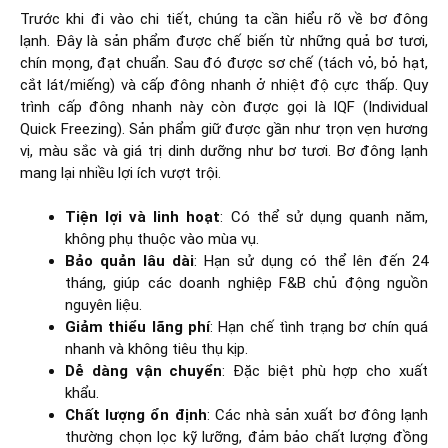
Trước khi đi vào chi tiết, chúng ta cần hiểu rõ về bơ đông
lạnh. Đây là sản phẩm được chế biến từ những quả bơ tươi,
chín mọng, đạt chuẩn. Sau đó được sơ chế (tách vỏ, bỏ hạt,
cắt lát/miếng) và cấp đông nhanh ở nhiệt độ cực thấp. Quy
trình cấp đông nhanh này còn được gọi là IQF (Individual
Quick Freezing). Sản phẩm giữ được gần như trọn vẹn hương
vị, màu sắc và giá trị dinh dưỡng như bơ tươi. Bơ đông lạnh
mang lại nhiều lợi ích vượt trội.
Tiện lợi và linh hoạt
: Có thể sử dụng quanh năm,
không phụ thuộc vào mùa vụ.
Bảo quản lâu dài
: Hạn sử dụng có thể lên đến 24
tháng, giúp các doanh nghiệp F&B chủ động nguồn
nguyên liệu.
Giảm thiểu lãng phí
: Hạn chế tình trạng bơ chín quá
nhanh và không tiêu thụ kịp.
Dễ dàng vận chuyển
: Đặc biệt phù hợp cho xuất
khẩu.
Chất lượng ổn định
: Các nhà sản xuất bơ đông lạnh
thường chọn lọc kỹ lưỡng, đảm bảo chất lượng đồng