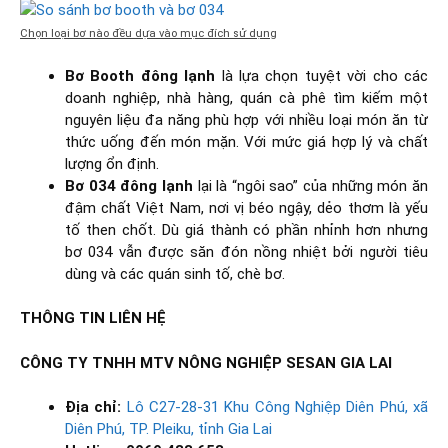
Chọn loại bơ nào đều dựa vào mục đích sử dụng
Bơ Booth đông lạnh
là lựa chọn tuyệt vời cho các
doanh nghiệp, nhà hàng, quán cà phê tìm kiếm một
nguyên liệu đa năng phù hợp với nhiều loại món ăn từ
thức uống đến món mặn. Với mức giá hợp lý và chất
lượng ổn định.
Bơ 034 đông lạnh
lại là “ngôi sao” của những món ăn
đậm chất Việt Nam, nơi vị béo ngậy, dẻo thơm là yếu
tố then chốt. Dù giá thành có phần nhỉnh hơn nhưng
bơ 034 vẫn được săn đón nồng nhiệt bởi người tiêu
dùng và các quán sinh tố, chè bơ.
THÔNG TIN LIÊN HỆ
CÔNG TY TNHH MTV NÔNG NGHIỆP SESAN GIA LAI
Địa chỉ:
Lô C27-28-31 Khu Công Nghiệp Diên Phú, xã
Diên Phú, TP. Pleiku, tỉnh Gia Lai