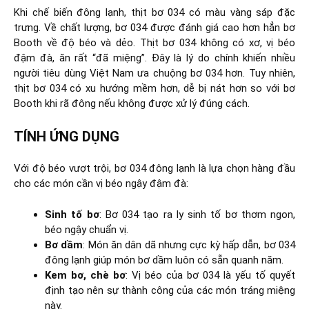
Khi chế biến đông lạnh, thịt bơ 034 có màu vàng sáp đặc
trưng. Về chất lượng, bơ 034 được đánh giá cao hơn hẳn bơ
Booth về độ béo và dẻo. Thịt bơ 034 không có xơ, vị béo
đậm đà, ăn rất “đã miệng”. Đây là lý do chính khiến nhiều
người tiêu dùng Việt Nam ưa chuộng bơ 034 hơn. Tuy nhiên,
thịt bơ 034 có xu hướng mềm hơn, dễ bị nát hơn so với bơ
Booth khi rã đông nếu không được xử lý đúng cách.
TÍNH ỨNG DỤNG
Với độ béo vượt trội, bơ 034 đông lạnh là lựa chọn hàng đầu
cho các món cần vị béo ngậy đậm đà:
Sinh tố bơ
: Bơ 034 tạo ra ly sinh tố bơ thơm ngon,
béo ngậy chuẩn vị.
Bơ dầm
: Món ăn dân dã nhưng cực kỳ hấp dẫn, bơ 034
đông lạnh giúp món bơ dầm luôn có sẵn quanh năm.
Kem bơ, chè bơ
: Vị béo của bơ 034 là yếu tố quyết
định tạo nên sự thành công của các món tráng miệng
này.