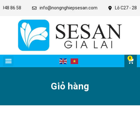
948 86 58
info@nongnghiepsesan.com
Lô C27 - 28 - 3
0
Giỏ hàng