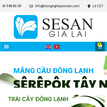
48 86 58
info@nongnghiepsesan.com
Lô C27 - 28 - 31
0
MÃNG CẦU ĐÔNG LẠNH