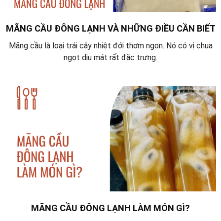
MÃNG CẦU ĐÔNG LẠNH VÀ NHỮNG ĐIỀU CẦN BIẾT
Mãng cầu là loại trái cây nhiệt đới thơm ngon. Nó có vị chua
ngọt dịu mát rất đặc trưng.
MÃNG CẦU ĐÔNG LẠNH LÀM MÓN GÌ?