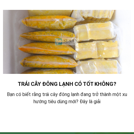
TRÁI CÂY ĐÔNG LẠNH CÓ TỐT KHÔNG?
Bạn có biết rằng trái cây đông lạnh đang trở thành một xu
hướng tiêu dùng mới? Đây là giải