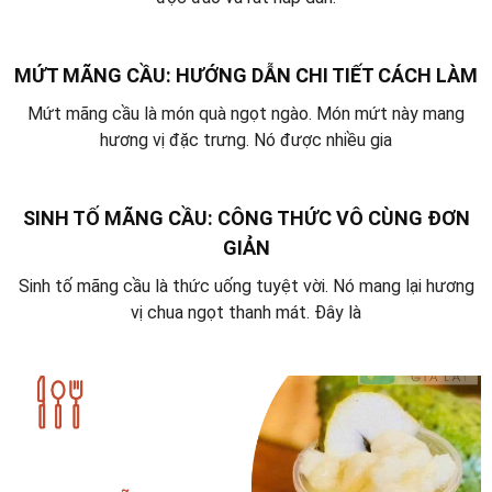
MỨT MÃNG CẦU: HƯỚNG DẪN CHI TIẾT CÁCH LÀM
Mứt mãng cầu là món quà ngọt ngào. Món mứt này mang
hương vị đặc trưng. Nó được nhiều gia
SINH TỐ MÃNG CẦU: CÔNG THỨC VÔ CÙNG ĐƠN
GIẢN
Sinh tố mãng cầu là thức uống tuyệt vời. Nó mang lại hương
vị chua ngọt thanh mát. Đây là